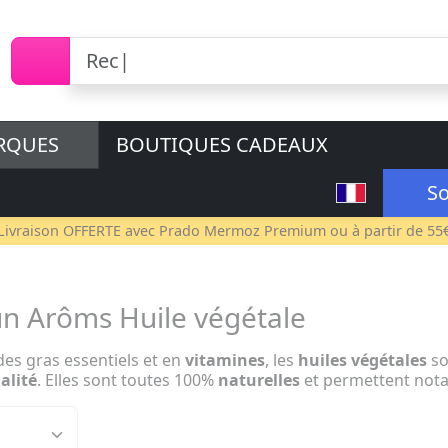
RQUES
BOUTIQUES CADEAUX
So
Livraison OFFERTE avec
Prado Mermoz Premium
ou à partir de 55
n Arôms Huile végétale
des gras essentiels et en
vitamines
, les
huiles végétales
so
alité
. Elles sont toutes 100%
naturelles
et permettent not