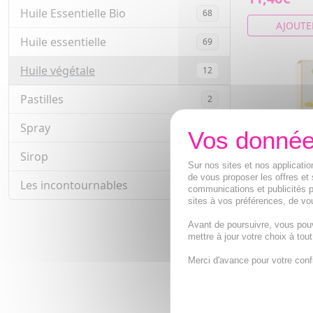
Huile Essentielle Bio
68
AJOUTE
Huile essentielle
69
Huile végétale
12
Pastilles
2
Spray
8
Sirop
8
Sur nos sites et nos applicat
de vous proposer les offres et 
Les incontournables
4
communications et publicités p
sites à vos préférences, de vou
Avant de poursuivre, vous pou
PHYTOSUN A
mettre à jour votre choix à tou
végétale d'
bio flacon 1
Merci d'avance pour votre conf
Huile végéta
13,04€