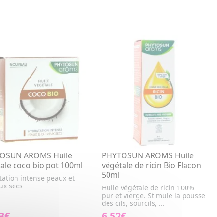
OSUN AROMS Huile
PHYTOSUN AROMS Huile
ale coco bio pot 100ml
végétale de ricin Bio Flacon
50ml
tation intense peaux et
ux secs
Huile végétale de ricin 100%
pur et vierge. Stimule la pousse
des cils, sourcils, ...
3€
6,52€