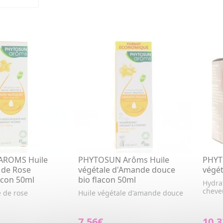
AROMS Huile
PHYTOSUN Arôms Huile
PHYT
 de Rose
végétale d'Amande douce
végét
acon 50ml
bio flacon 50ml
Hydra
cheve
e de rose
Huile végétale d'amande douce
7,56€
10,3