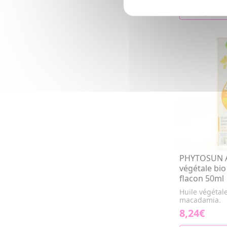
AJOUTE
PHYTOSUN 
végétale bi
flacon 50ml
Huile végétal
macadamia.
8,24€