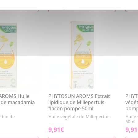
R AU PANIER
AJOUTER AU PANIER
AROMS Huile
PHYTOSUN AROMS Extrait
PHYT
o de macadamia
lipidique de Millepertuis
végét
flacon pompe 50ml
pomp
e bio de
Huile végétale de Millepertuis
Huile 
50ml
9,91€
9,91