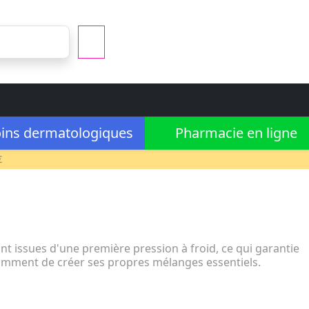
ins dermatologiques
Pharmacie en ligne
€
nt issues d'une première pression à froid, ce qui garantie
amment de créer ses propres mélanges essentiels.