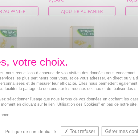
R AU PANIER
AJOUTER AU PANIER
ions, nous recueillons à chacune de vos visites des données vous concernant
services les plus pertinents pour vous, et de vous adresser, en direct ou via 
ersonnalisées et de mesurer leur efficacité. Elles nous permettent également
s faciliter le partage de contenu sur les réseaux sociaux et de réaliser des st
vez sélectionner l'usage que nous ferons de vos données en cochant les cas
rôms Huile
PHYTOSUN AROMS Huile
PHYT
t moment en cliquant sur le lien "Utilisation des Cookies" en bas de notre site.
Amande douce
végétale Argan flacon
lipid
00ml
pompe 50ml
pomp
iance.
le d'amande douce
Huile végétale d'Argan flacon de
Extrai
50ml
Tout refuser
Gérer mes coo
Politique de confidentialité
12,51€
11,9