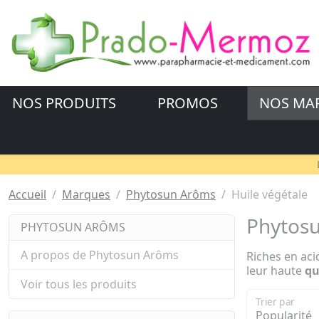
NOS PRODUITS
PROMOS
NOS MA
Accueil
Marques
Phytosun Arôms
Huile végétale
Phytosu
PHYTOSUN ARÔMS
A propos de Phytosun Arôms
Riches en aci
leur haute
qu
Voir tous les produits
Trier par