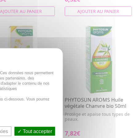
AJOUTER AU PANIER
AJOUTER AU PANIER
. Ces données nous permettent
des partenaires, des
 d'adapter le contenu de nos
atistiques
es ci-dessous. Vous pourrez
OSUN AROMS Extrait
PHYTOSUN AROMS Huile
ique Arnica flacon
végétale Chanvre bio 50ml
e 50ml
Protège et apaise tous types de
peaux.
t lipidique à l'Arnica
kies
Tout accepter
9€
7,82€