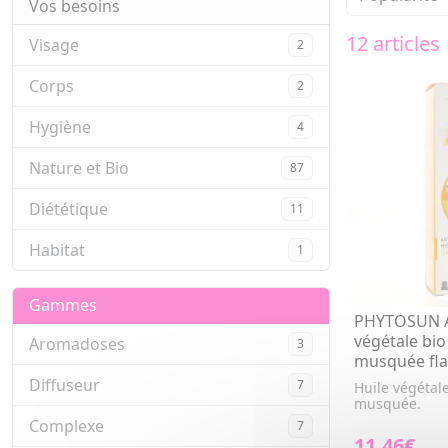
Vos besoins
12 articles
Visage
2
Corps
2
Hygiène
4
Nature et Bio
87
Diététique
11
Habitat
1
Gammes
PHYTOSUN 
végétale bio
Aromadoses
3
musquée fl
Diffuseur
7
Huile végétal
musquée.
Complexe
7
11,46€