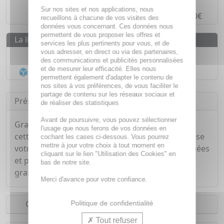
Paiement en ligne
SÉCURISÉ
Sur nos sites et nos applications, nous
Paiement en
4 fois sans frais
à partir de 30€
recueillons à chacune de vos visites des
données vous concernant. Ces données nous
permettent de vous proposer les offres et
La livraison
services les plus pertinents pour vous, et de
vous adresser, en direct ou via des partenaires,
Livraison gratuite dès
55€
des communications et publicités personnalisées
et de mesurer leur efficacité. Elles nous
Acheminement Chronopost
en 24h*
permettent également d'adapter le contenu de
nos sites à vos préférences, de vous faciliter le
partage de contenu sur les réseaux sociaux et
Présentation
de réaliser des statistiques
Avant de poursuivre, vous pouvez sélectionner
Grace à sa composition riche en huile de Jojoba,
l'usage que nous ferons de vos données en
cette huile végétale hydrate, répare et assouplisse
cochant les cases ci-dessous. Vous pourrez
mettre à jour votre choix à tout moment en
votre peau. Elle diminue les imperfections cutanées
cliquant sur le lien "Utilisation des Cookies" en
et protège la peau et les cheveux à tendances
bas de notre site.
grasses.
Merci d'avance pour votre confiance.
Conseils d'utilisation
Politique de confidentialité
Tout refuser