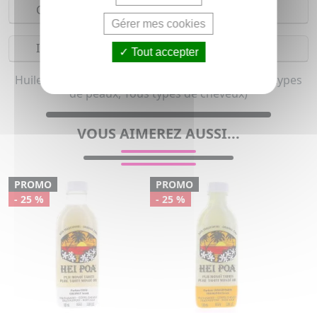
Composition
Gérer mes cookies
Indications
Tout accepter
Huile végétale bio pour femme et homme (Tous types
de peaux, Tous types de cheveux)
VOUS AIMEREZ AUSSI...
PROMO
PROMO
- 25 %
- 25 %