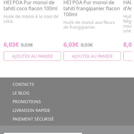
HEI POA Pur monoï de
HEI POA Pur monoï de
HAUT
tahiti coco flacon 100ml
tahiti frangipanier flacon
d'Ar
100ml
Huile de monoï à la noix de
Huile
coco.
Régé
Huile de monoï aux fleurs
nourr
de frangipanier.
une ut
6,03€
6,03€
8,0
8,03€
8,03€
AJOUTER AU PANIER
AJOUTER AU PANIER
A
CONTACTS
LE BLOG
PROMOTIONS
LIVRAISON RAPIDE
PAIEMENT SÉCURISÉ