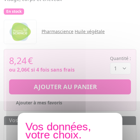
En stock
Pharmascience
Huile végétale
8,24
€
Quantité :
ou
2,06€
si 4 fois sans frais
AJOUTER AU PANIER
Ajouter à mes favoris
Vos avantages
Des prix
IMBATTABLES