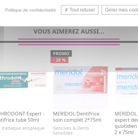
Tout refuser
Gérer mes coo
Politique de confidentialité
VOUS AIMEREZ AUSSI...
PROMO
- 28 %
HRODONT Expert -
MERIDOL Dentifrice
MERIDOL 
tifrice tube 50ml
soin complet 2*75ml
expert den
quotidien 
 d'attaque antiplaque
Gencives & Dents
2 x 75ml
Sensibles