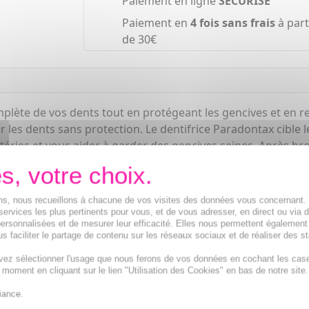
Paiement en ligne
SÉCURISÉ
Paiement en
4 fois sans frais
à part
de 30€
lète de vos dents tout en protégeant les gencives et en res
 les dents sans protection. Le dentifrice Paradontax cible l
ctéries et vous aider à garder des gencives seines. Après br
ions, nous recueillons à chacune de vos visites des données vous concernant
services les plus pertinents pour vous, et de vous adresser, en direct ou via 
ersonnalisées et de mesurer leur efficacité. Elles nous permettent également
s faciliter le partage de contenu sur les réseaux sociaux et de réaliser des st
vez sélectionner l'usage que nous ferons de vos données en cochant les cas
t moment en cliquant sur le lien "Utilisation des Cookies" en bas de notre site.
iance.