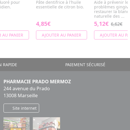
fluoré pour
Pâte dentifrice à l'huile
Aide à prévenir le
idien.
essentielle de citron bio.
problèmes gingiva
restaurer la blan
naturelle des ...
4,85€
5,12€
6,62€
 AU PANIER
AJOUTER AU PANIER
AJOUTER AU PA
N RAPIDE
PAIEMENT SÉCURISÉ
PHARMACIE PRADO MERMOZ
244 avenue du Prado
13008 Marseille
Site internet