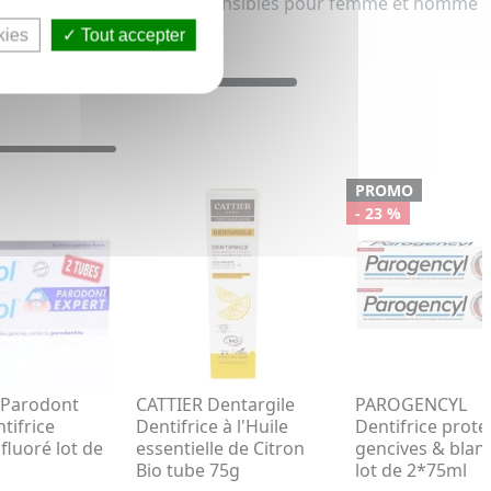
Dentifrice gencives sensibles pour femme et homme
kies
Tout accepter
PROMO
- 23 %
Parodont
CATTIER Dentargile
PAROGENCYL
tifrice
Dentifrice à l'Huile
Dentifrice prote
fluoré lot de
essentielle de Citron
gencives & blan
Bio tube 75g
lot de 2*75ml