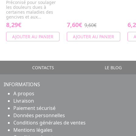
Préconisé pour soulager
les douleurs dues à
certaines maladies des
gencives et aux...
8,29€
7,60€
6,
9,60€
AJOUTER AU PANIER
AJOUTER AU PANIER
A
CONTACTS
LE BLOG
INFORMATIONS
A propos
Livraison
Paiement sécurisé
Données personnelles
Conditions générales de ventes
Mentions légales