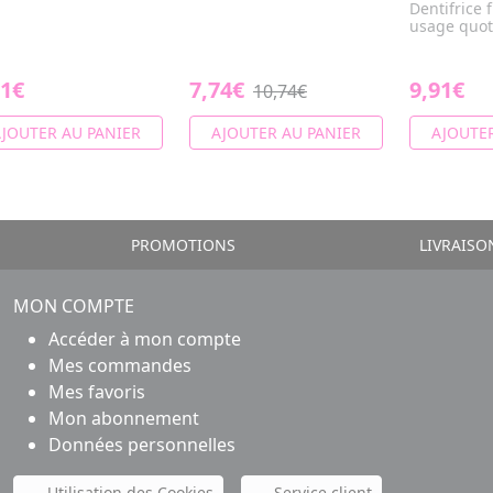
Dentifrice 
usage quot
21€
7,74€
9,91€
10,74€
JOUTER AU PANIER
AJOUTER AU PANIER
AJOUTER
PROMOTIONS
LIVRAISO
MON COMPTE
Accéder à mon compte
Mes commandes
Mes favoris
Mon abonnement
Données personnelles
Utilisation des Cookies
Service client