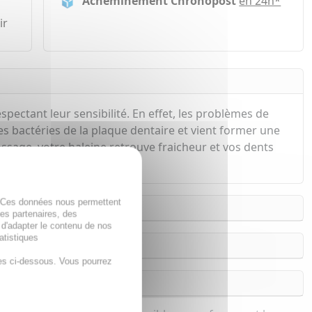
Acheminement Chronopost
en 24h*
ir
pectant leur sensibilité. En effet, les problèmes de
es bactéries de la plaque dentaire et vient former une
ossage, votre haleine retrouve fraicheur et vos dents
. Ces données nous permettent
des partenaires, des
 d'adapter le contenu de nos
atistiques
es ci-dessous. Vous pourrez