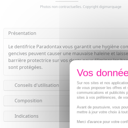
Photos non contractuelles. Copyright digimarquage
Présentation
Le dentifrice Paradontax vous garantit une hygiène comp
gencives peuvent causer une mauvaise haleine et laisser
barrière protectrice sur vos dents pour éliminer les ba
sont protégées.
Sur nos sites et nos applicat
Conseils d'utilisation
de vous proposer les offres et 
communications et publicités p
sites à vos préférences, de vou
Composition
Avant de poursuivre, vous pou
mettre à jour votre choix à tou
Indications
Merci d'avance pour votre conf