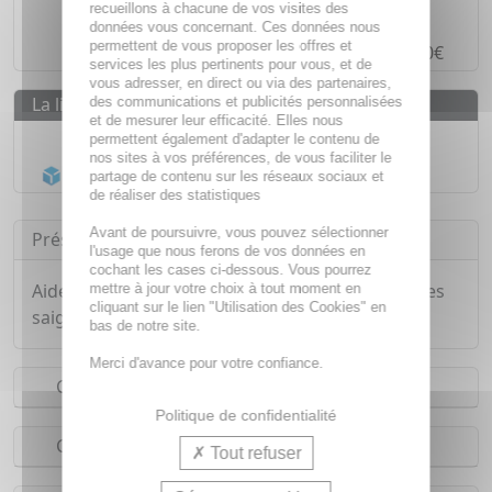
recueillons à chacune de vos visites des
Paiement en ligne
SÉCURISÉ
données vous concernant. Ces données nous
permettent de vous proposer les offres et
Paiement en
4 fois sans frais
à partir de 30€
services les plus pertinents pour vous, et de
vous adresser, en direct ou via des partenaires,
La livraison
des communications et publicités personnalisées
et de mesurer leur efficacité. Elles nous
Livraison gratuite dès
55€
permettent également d'adapter le contenu de
nos sites à vos préférences, de vous faciliter le
Acheminement Chronopost
en 24h*
partage de contenu sur les réseaux sociaux et
de réaliser des statistiques
Avant de poursuivre, vous pouvez sélectionner
Présentation
l'usage que nous ferons de vos données en
cochant les cases ci-dessous. Vous pourrez
Aide à réduire l'irritation des gencives et limite les
mettre à jour votre choix à tout moment en
cliquant sur le lien "Utilisation des Cookies" en
saignements occasionnels.
bas de notre site.
Merci d'avance pour votre confiance.
Conseils d'utilisation
Politique de confidentialité
Composition
Tout refuser