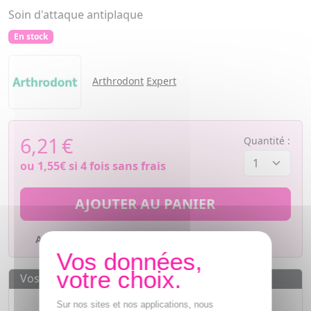
Soin d'attaque antiplaque
En stock
Arthrodont
Expert
6,21
€
Quantité :
ou
1,55€
si 4 fois sans frais
AJOUTER AU PANIER
Ajouter à mes favoris
Vos avantages
Des prix
IMBATTABLES
Sur nos sites et nos applications, nous