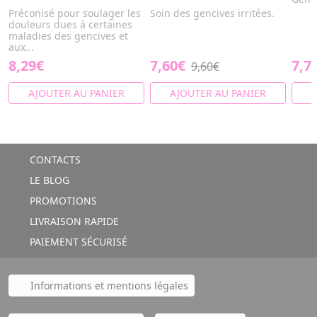
Préconisé pour soulager les
Soin des gencives irritées.
douleurs dues à certaines
maladies des gencives et
aux...
8,29€
7,60€
7,7
9,60€
AJOUTER AU PANIER
AJOUTER AU PANIER
A
CONTACTS
LE BLOG
PROMOTIONS
LIVRAISON RAPIDE
PAIEMENT SÉCURISÉ
Informations et mentions légales