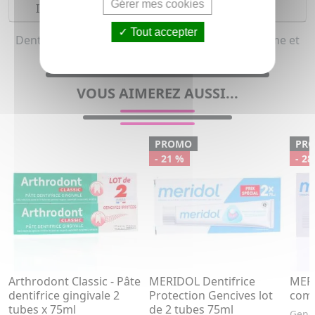
Gérer mes cookies
Indications
Tout accepter
Dentifrice gencives sensibles pour homme, femme et
enfant & adolescent
VOUS AIMEREZ AUSSI...
PROMO
PR
- 21 %
- 28
Arthrodont Classic - Pâte
MERIDOL Dentifrice
MERI
dentifrice gingivale 2
Protection Gencives lot
comp
tubes x 75ml
de 2 tubes 75ml
Genci