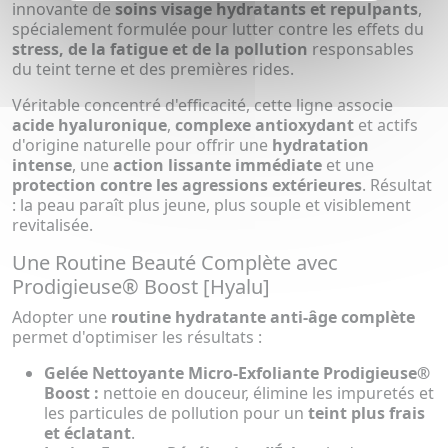
innovante de
soins visage hydratants et repulpants
,
spécialement formulée pour lutter contre les effets du
stress, de la fatigue et de la pollution
responsables
du teint terne et des premières rides.
Véritable concentré d'efficacité, cette ligne associe
acide hyaluronique
,
complexe antioxydant
et actifs
d'origine naturelle pour offrir une
hydratation
intense
, une
action lissante immédiate
et une
protection contre les agressions extérieures
. Résultat
: la peau paraît plus jeune, plus souple et visiblement
revitalisée.
Une Routine Beauté Complète avec
Prodigieuse® Boost [Hyalu]
Adopter une
routine hydratante anti-âge complète
permet d'optimiser les résultats :
Gelée Nettoyante Micro-Exfoliante Prodigieuse®
Boost :
nettoie en douceur, élimine les impuretés et
les particules de pollution pour un
teint plus frais
et éclatant
.