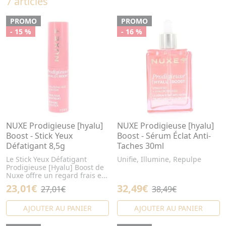
7 articles
PROMO
PROMO
- 15 %
- 16 %
NUXE Prodigieuse [hyalu]
NUXE Prodigieuse [hyalu]
Boost - Stick Yeux
Boost - Sérum Éclat Anti-
Défatigant 8,5g
Taches 30ml
Le Stick Yeux Défatigant
Unifie, Illumine, Repulpe
Prodigieuse [Hyalu] Boost de
Nuxe offre un regard frais e...
23,01€
32,49€
27,01€
38,49€
AJOUTER AU PANIER
AJOUTER AU PANIER