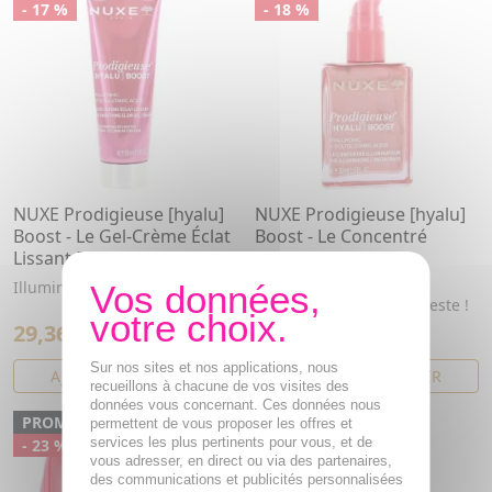
- 17 %
- 18 %
NUXE Prodigieuse [hyalu]
NUXE Prodigieuse [hyalu]
Boost - Le Gel-Crème Éclat
Boost - Le Concentré
Lissant 50ml
Illuminateur 30ml
Illumine, Lisse et repulpe
Une peau repulpée et
lumineuse en un seul geste !
29,36€
32,53€
35,36€
39,53€
Sur nos sites et nos applications, nous
AJOUTER AU PANIER
AJOUTER AU PANIER
recueillons à chacune de vos visites des
données vous concernant. Ces données nous
PROMO
permettent de vous proposer les offres et
services les plus pertinents pour vous, et de
- 23 %
vous adresser, en direct ou via des partenaires,
des communications et publicités personnalisées