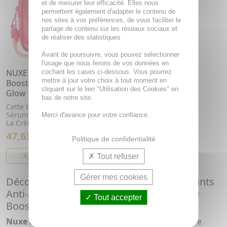
et de mesurer leur efficacité. Elles nous
permettent également d'adapter le contenu de
nos sites à vos préférences, de vous faciliter le
partage de contenu sur les réseaux sociaux et
de réaliser des statistiques
Avant de poursuivre, vous pouvez sélectionner
l'usage que nous ferons de vos données en
NUXE Prodigieuse [hyalu]
cochant les cases ci-dessous. Vous pourrez
mettre à jour votre choix à tout moment en
Boost - Routine Plump &
cliquant sur le lien "Utilisation des Cookies" en
Glow
bas de notre site.
Cette trousse contient : Le
Sérum Éclat Anti-Taches 30ml
Merci d'avance pour votre confiance.
La Crème Éclat Repulpant...
47,63€
61,63€
Politique de confidentialité
AJOUTER AU PANIER
Tout refuser
Gérer mes cookies
Découvrez l'Excellence des Soins Hydratants
Anti-Âge grâce à la gamme Prodigieuse®
Tout accepter
Boost [Hyalu] de Nuxe
Nuxe Prodigieuse® Boost [Hyalu]
est une gamme