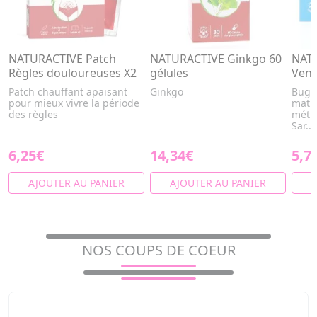
NATURACTIVE Patch
NATURACTIVE Ginkgo 60
NAT
Règles douloureuses X2
gélules
Vent
Patch chauffant apaisant
Ginkgo
Bugle
pour mieux vivre la période
matri
des règles
méthy
Sar...
6,25€
14,34€
5,7
AJOUTER AU PANIER
AJOUTER AU PANIER
A
NOS COUPS DE COEUR