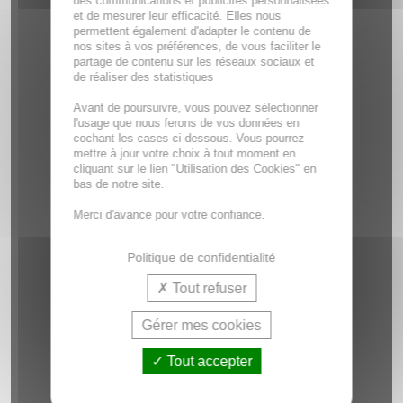
des communications et publicités personnalisées
et de mesurer leur efficacité. Elles nous
permettent également d'adapter le contenu de
nos sites à vos préférences, de vous faciliter le
partage de contenu sur les réseaux sociaux et
de réaliser des statistiques
Avant de poursuivre, vous pouvez sélectionner
l'usage que nous ferons de vos données en
cochant les cases ci-dessous. Vous pourrez
mettre à jour votre choix à tout moment en
cliquant sur le lien "Utilisation des Cookies" en
bas de notre site.
Merci d'avance pour votre confiance.
Politique de confidentialité
Tout refuser
Gérer mes cookies
Tout accepter