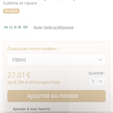
Sublime et répare
En stock
Nuxe
Huile prodigieuse
Choisissez votre modèle :
27,01
€
Quantité :
ou
6,75€
si 4 fois sans frais
AJOUTER AU PANIER
Ajouter à mes favoris