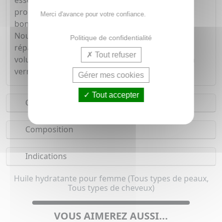
essentielles précieuses et de vitamine E, l'huile
prodigieuse Nuxe est un soin indispensable à la
Merci d'avance pour votre confiance.
bonne santé de la peau et des cheveux.
Nourrissante, adoucissante, protectrice et
Politique de confidentialité
réparatrice. Redonne souplesse, brillance et
Tout refuser
volume à la chevelure. Conditionnement : flacon
verre.
Gérer mes cookies
Tout accepter
Conseils d'utilisation
Composition
Indications
Huile hydratante pour femme (Tous types de peaux,
Tous types de cheveux)
VOUS AIMEREZ AUSSI...