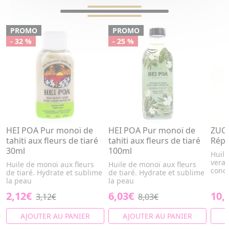
PROMO
PROMO
- 32 %
- 25 %
HEI POA Pur monoï de
HEI POA Pur monoï de
ZUCC
tahiti aux fleurs de tiaré
tahiti aux fleurs de tiaré
Répa
30ml
100ml
Huile
vera 
Huile de monoï aux fleurs
Huile de monoï aux fleurs
conc
de tiaré. Hydrate et sublime
de tiaré. Hydrate et sublime
la peau
la peau
2,12€
6,03€
10,
3,12€
8,03€
AJOUTER AU PANIER
AJOUTER AU PANIER
A