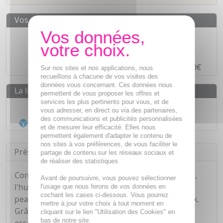
Vos avantages
Des prix
IMBATTABLES
Paiement en ligne
SÉCURISÉ
Paiement en
4 fois sans frais
à partir de 30€
Sur nos sites et nos applications, nous
recueillons à chacune de vos visites des
données vous concernant. Ces données nous
La livraison
permettent de vous proposer les offres et
services les plus pertinents pour vous, et de
Livraison gratuite dès
55€
vous adresser, en direct ou via des partenaires,
des communications et publicités personnalisées
Acheminement Chronopost
en 24h*
et de mesurer leur efficacité. Elles nous
permettent également d'adapter le contenu de
nos sites à vos préférences, de vous faciliter le
Présentation
partage de contenu sur les réseaux sociaux et
de réaliser des statistiques
Composée à 98 % d'ingrédients à base naturelle,
Avant de poursuivre, vous pouvez sélectionner
l'huile prodigieuse hydrate, nourrit et assainit la
l'usage que nous ferons de vos données en
cochant les cases ci-dessous. Vous pourrez
peau du visage et du corps ainsi que les cheveux.
mettre à jour votre choix à tout moment en
Grâce à sa formule à base de 30% d'huiles
cliquant sur le lien "Utilisation des Cookies" en
bas de notre site.