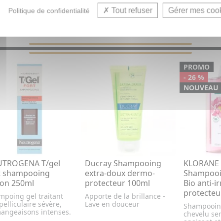
Tout refuser
Gérer mes coo
Politique de confidentialité
VOUS AIMEREZ AUSSI...
PROMO
- 26 %
NOUVEAU
UTROGENA T/gel
Ducray Shampooing
KLORANE A
t shampooing
extra-doux dermo-
Shampooi
con 250ml
protecteur 100ml
Bio anti-ir
protecteu
mpoing gel traitant
Apporte de la brillance -
pelliculaire sévère,
Lave en douceur
Shampooing
angeaisons intenses.
chevelu sens