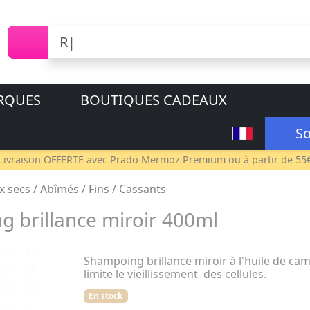
RQUES
BOUTIQUES CADEAUX
So
Livraison OFFERTE avec
Prado Mermoz Premium
ou à partir de 55
secs / Abîmés / Fins / Cassants
 brillance miroir 400ml
Shampoing brillance miroir à l'huile de cam
limite le vieillissement des cellules.
En stock