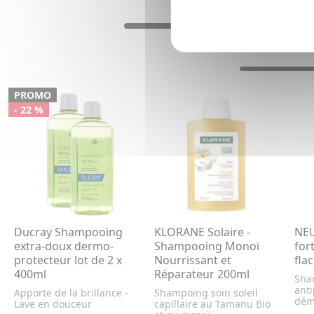
PROMO
- 22 %
Ducray Shampooing
KLORANE Solaire -
NE
extra-doux dermo-
Shampooing Monoï
for
protecteur lot de 2 x
Nourrissant et
fla
400ml
Réparateur 200ml
Sha
anti
Apporte de la brillance -
Shampoing soin soleil
dém
Lave en douceur
capillaire au Tamanu Bio