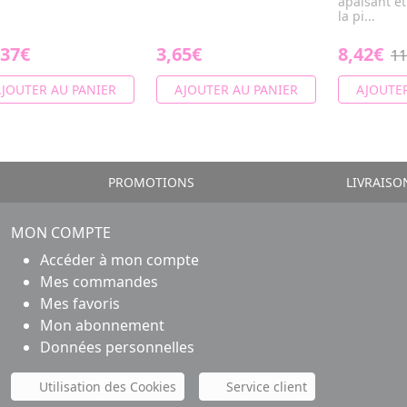
apaisant et 
la pi...
,37€
3,65€
8,42€
11
JOUTER AU PANIER
AJOUTER AU PANIER
AJOUTER
PROMOTIONS
LIVRAISO
MON COMPTE
Accéder à mon compte
Mes commandes
Mes favoris
Mon abonnement
Données personnelles
Utilisation des Cookies
Service client