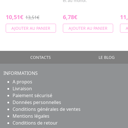
et au monoï.
10,51€
6,78€
11
13,51€
AJOUTER AU PANIER
AJOUTER AU PANIER
A
CONTACTS
LE BLOG
INFORMATIONS
A propos
Livraison
Paiement sécurisé
Données personnelles
Conditions générales de ventes
Mentions légales
Conditions de retour