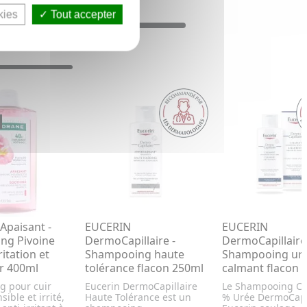
kies
Tout accepter
paisant -
EUCERIN
EUCERIN
ng Pivoine
DermoCapillaire -
DermoCapillaire
ritation et
Shampooing haute
Shampooing ur
r 400ml
tolérance flacon 250ml
calmant flacon 
 pour cuir
Eucerin DermoCapillaire
Le Shampooing Ca
ible et irrité,
Haute Tolérance est un
% Urée DermoCapi