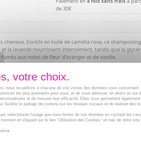
Paiement en
4 fois sans frais
à part
de 30€
vos cheveux. Enrichi en huile de camélia rose, ce shampooin
et la lavande nourrissent intensément, tandis que la glycé
fumés aux notes de fleur d'oranger et de vanille.
ions, nous recueillons à chacune de vos visites des données vous concernant
services les plus pertinents pour vous, et de vous adresser, en direct ou via 
ersonnalisées et de mesurer leur efficacité. Elles nous permettent également
s faciliter le partage de contenu sur les réseaux sociaux et de réaliser des st
vez sélectionner l'usage que nous ferons de vos données en cochant les cas
t moment en cliquant sur le lien "Utilisation des Cookies" en bas de notre site.
iance.