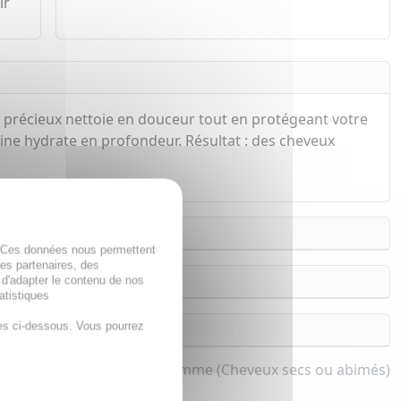
ir
g précieux nettoie en douceur tout en protégeant votre
rine hydrate en profondeur. Résultat : des cheveux
. Ces données nous permettent
des partenaires, des
 d'adapter le contenu de nos
atistiques
es ci-dessous. Vous pourrez
Shampooing pour femme (Cheveux secs ou abimés)