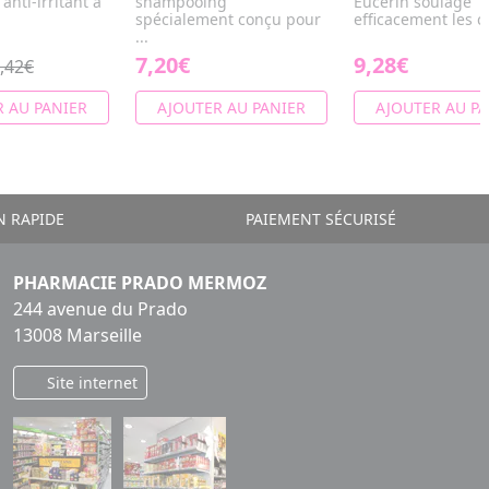
anti-irritant à
shampooing
Eucerin soulage
spécialement conçu pour
efficacement les cu
...
7,20€
9,28€
,42€
 AU PANIER
AJOUTER AU PANIER
AJOUTER AU PA
N RAPIDE
PAIEMENT SÉCURISÉ
PHARMACIE PRADO MERMOZ
244 avenue du Prado
13008 Marseille
Site internet