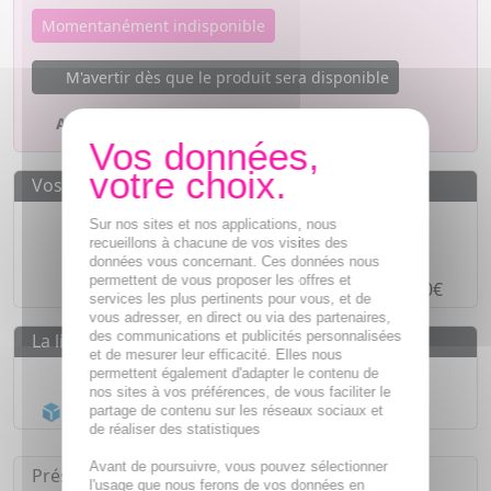
Momentanément indisponible
M'avertir dès que le produit sera disponible
Ajouter à mes favoris
Vos avantages
Des prix
IMBATTABLES
Sur nos sites et nos applications, nous
recueillons à chacune de vos visites des
Paiement en ligne
SÉCURISÉ
données vous concernant. Ces données nous
permettent de vous proposer les offres et
Paiement en
4 fois sans frais
à partir de 30€
services les plus pertinents pour vous, et de
vous adresser, en direct ou via des partenaires,
des communications et publicités personnalisées
La livraison
et de mesurer leur efficacité. Elles nous
Livraison gratuite dès
55€
permettent également d'adapter le contenu de
nos sites à vos préférences, de vous faciliter le
Acheminement Chronopost
en 24h*
partage de contenu sur les réseaux sociaux et
de réaliser des statistiques
Avant de poursuivre, vous pouvez sélectionner
Présentation
l'usage que nous ferons de vos données en