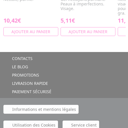
Peaux à imperfections.
visag
Visage.
pour 
gra...
10,42€
5,11€
11,
AJOUTER AU PANIER
AJOUTER AU PANIER
A
CONTACTS
LE BLOG
PROMOTIONS
LIVRAISON RAPIDE
PAIEMENT SÉCURISÉ
Informations et mentions légales
Utilisation des Cookies
Service client