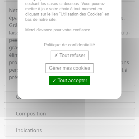
cochant les cases ci-dessous. Vous pourrez
mettre à jour votre choix à tout moment en
Nettoyant quotidien pour le visage, le buste, les
cliquant sur le lien "Utilisation des Cookies" en
épaules et le dos des peaux à tendance acnéique.
bas de notre site.
Grâce à des agents exfoliants sélectionnés qui
Merci d'avance pour votre confiance.
laissent la texture de la peau plus lisse, le gel micro-
peeling EFFACLAR purifie intensément les peaux
Politique de confidentialité
grasses, désobstrue les pores en profondeur et
élimine l'excès de sébum. Il aide à réduire
Tout refuser
progressivement et durablement les imperfections
Gérer mes cookies
persistantes, y compris les taches et marques, et à
prévenir leur réapparition.
Tout accepter
Conseils d'utilisation
Composition
Indications