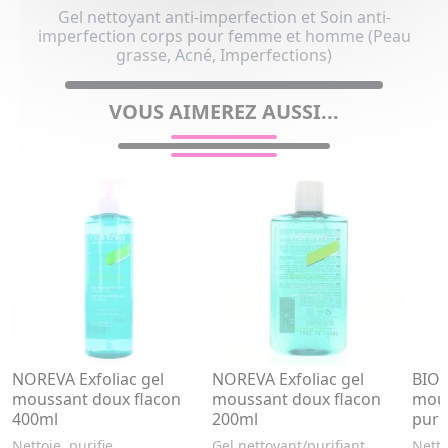
Gel nettoyant anti-imperfection et Soin anti-
imperfection corps pour femme et homme (Peau
grasse, Acné, Imperfections)
VOUS AIMEREZ AUSSI...
NOREVA Exfoliac gel
NOREVA Exfoliac gel
BIOD
moussant doux flacon
moussant doux flacon
mous
400ml
200ml
puri
Nettoie, purifie.
Gel nettoyant/purifiant.
Netto