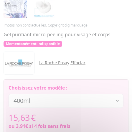
Photos non contractuelles. Copyright digimarquage
Gel purifiant micro-peeling pour visage et corps
Momentanément indisponible
La Roche Posay
Effaclar
Choisissez votre modèle :
15,63
€
ou
3,91€
si 4 fois sans frais