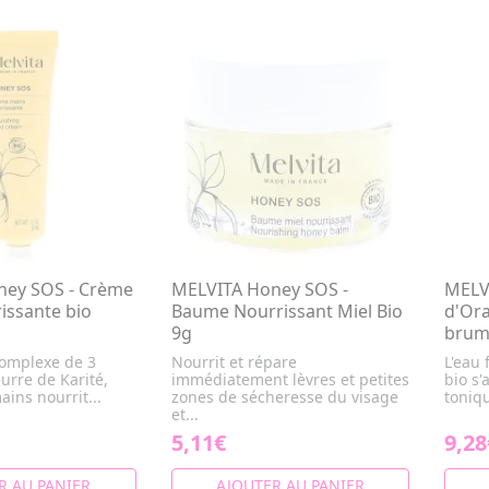
ney SOS - Crème
MELVITA Honey SOS -
MELVI
issante bio
Baume Nourrissant Miel Bio
d'Ora
9g
brum
complexe de 3
Nourrit et répare
L'eau 
urre de Karité,
immédiatement lèvres et petites
bio s'
ins nourrit...
zones de sécheresse du visage
toniqu
et...
5,11€
9,28
R AU PANIER
AJOUTER AU PANIER