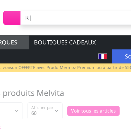
RQUES
BOUTIQUES CADEAUX
So
Livraison OFFERTE avec
Prado Mermoz Premium
ou à partir de 55
s produits Melvita
Afficher par
Voir tous les articles
s