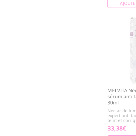
AJOUTE
MELVITA Nec
sérum anti t
30ml
Nectar de lum
expert anti ta
teint et corri
33,38€