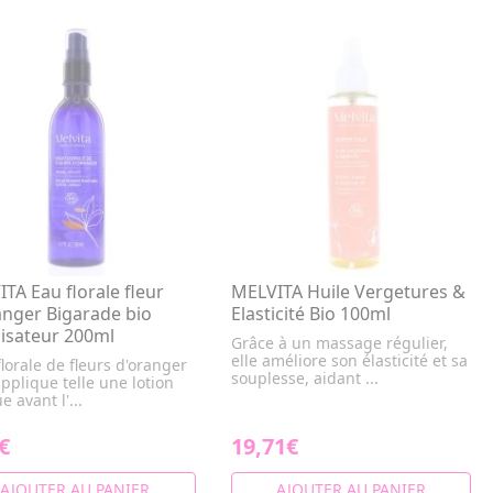
TA Eau florale fleur
MELVITA Huile Vergetures &
nger Bigarade bio
Elasticité Bio 100ml
isateur 200ml
Grâce à un massage régulier,
elle améliore son élasticité et sa
florale de fleurs d'oranger
souplesse, aidant ...
applique telle une lotion
e avant l'...
€
19,71€
AJOUTER AU PANIER
AJOUTER AU PANIER