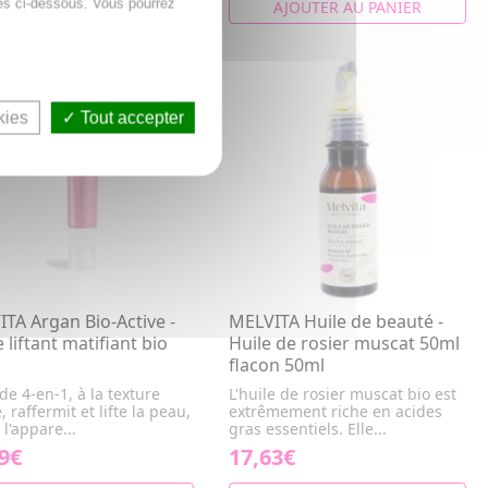
es ci-dessous. Vous pourrez
AJOUTER AU PANIER
AJOUTER AU PANIER
EAU
kies
Tout accepter
TA Argan Bio-Active -
MELVITA Huile de beauté -
e liftant matifiant bio
Huile de rosier muscat 50ml
flacon 50ml
ide 4-en-1, à la texture
L'huile de rosier muscat bio est
, raffermit et lifte la peau,
extrêmement riche en acides
 l'appare...
gras essentiels. Elle...
9€
17,63€