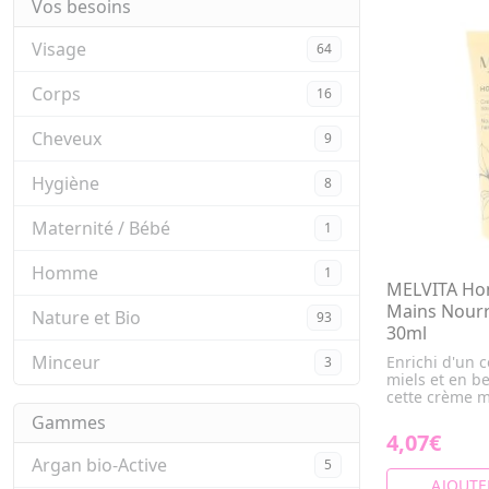
Vos besoins
Visage
64
Corps
16
Cheveux
9
Hygiène
8
Maternité / Bébé
1
Homme
1
MELVITA Ho
Mains Nourr
Nature et Bio
93
30ml
Minceur
Enrichi d'un 
3
miels et en be
cette crème ma
Gammes
4,07€
Argan bio-Active
5
AJOUTE