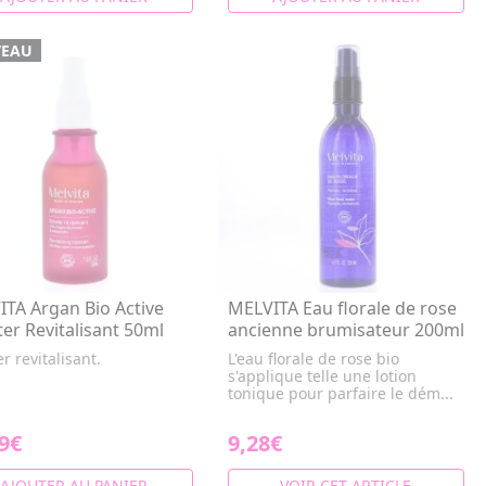
EAU
TA Argan Bio Active
MELVITA Eau florale de rose
er Revitalisant 50ml
ancienne brumisateur 200ml
r revitalisant.
L'eau florale de rose bio
s'applique telle une lotion
tonique pour parfaire le dém...
9€
9,28€
AJOUTER AU PANIER
VOIR CET ARTICLE