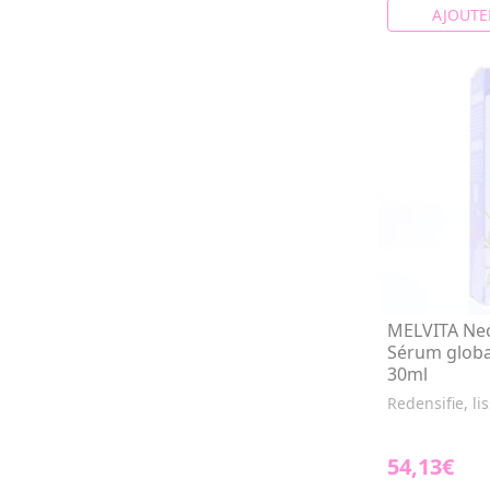
AJOUTE
MELVITA Nec
Sérum global
30ml
Redensifie, li
54,13€