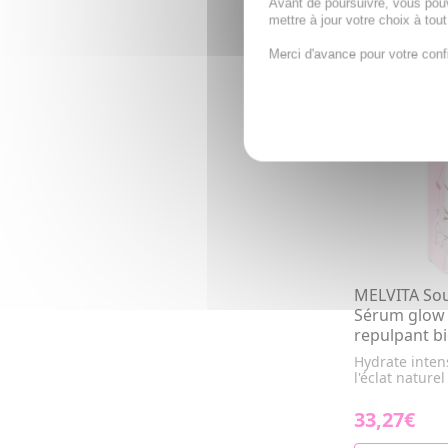
Avant de poursuivre, vous pou
AJOUTE
mettre à jour votre choix à tou
Merci d'avance pour votre conf
MELVITA Sou
Sérum glow 
repulpant b
Hydrate inten
l'éclat nature
33,27€