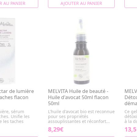
R AU PANIER
AJOUTER AU PANIER
tar de lumière
MELVITA Huile de beauté -
MELVI
aches flacon
Huile d'avocat 50ml flacon
Détox
50ml
déma
ière, sérum
L'huile d'avocat bio est reconnue
Ce ge
ches. Unifie les
pour ses propriétés
détoxi
ge les taches
assouplissantes et réconfort...
à la d
8,29€
13,5