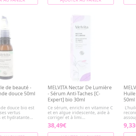
le de beauté -
MELVITA Nectar De Lumière
MELVI
nde douce 50ml
- Sérum Anti-Taches [C-
Huile
Expert] bio 30ml
50ml
nde douce bio est
Ce sérum, enrichi en vitamine C
L'huil
ses vertus
et en algue iridescente, aide à
recon
 et hydratante...
corriger et à limi...
assoup
38,49€
9,33