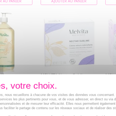
R AU PANIER
AJOUTER AU PANIER
iène -
MELVITA Nectar Sublime -
MELVI
familial extra-
Crème Velours Supreme
Crème
50ml
50ml
familial bio
Elle redéfinit les contours du
Corri
ions, nous recueillons à chacune de vos visites des données vous concernant
eul et le miel de
visage et redensifie la peau
et hyd
services les plus pertinents pour vous, et de vous adresser, en direct ou via 
s pour le...
éclata
ersonnalisées et de mesurer leur efficacité. Elles nous permettent également
46,83€
33,2
s faciliter le partage de contenu sur les réseaux sociaux et de réaliser des st