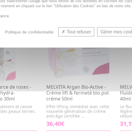
vez sélectionner l'usage que nous ferons de vos données en cochant les cas
R AU PANIER
AJOUTER AU PANIER
t moment en cliquant sur le lien "Utilisation des Cookies" en bas de notre site.
iance.
NOUV
Tout refuser
Gérer mes coo
Politique de confidentialité
rce de roses -
MELVITA Argan Bio-Active -
MELVI
hydra-
Crème lift & fermeté bio pot
Fluid
io 30ml
crème 50ml
40ml
sément et ravive
Effet lifting immédiat avec cette
ce flu
l des peaux ternes.
nouvelle génération de crème
légère
anti-âge certifiée ...
réduit
36,40€
31,1