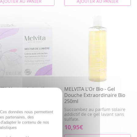
AJOUTER AU PANIER
AJOUTER AU PANIER
TA Nectar de lumière -
MELVITA L'Or Bio - Gel
 Éclat Anti-Taches Bio
Douche Extraordinaire Bio
250ml
ge les taches pigmentaires
Succombez au parfum solaire
. Ces données nous permettent
rate la peau pour un teint
addictif de ce gel lavant sans
des partenaires, des
nt et unifié
sulfate.
 d'adapter le contenu de nos
7€
10,95€
atistiques