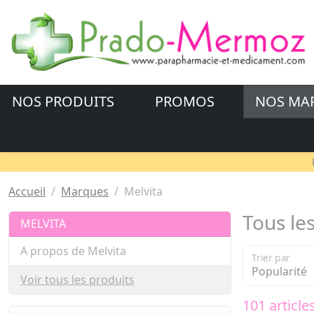
NOS PRODUITS
PROMOS
NOS MA
Accueil
Marques
Melvita
Tous le
MELVITA
A propos de Melvita
Trier par
Voir tous les produits
101 article