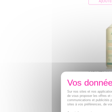
AJOUTE
MELVITA Hyg
Shampooing 
doux 1l
Le shampoing 
Sur nos sites et nos applicat
associe le till
de vous proposer les offres et 
fleurs reconnu
communications et publicités p
13,04€
sites à vos préférences, de vou