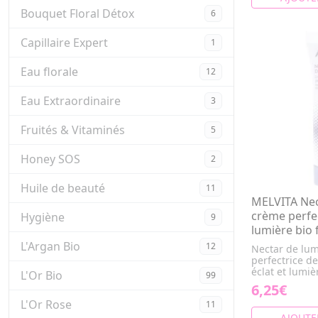
Bouquet Floral Détox
6
Capillaire Expert
1
Eau florale
12
Eau Extraordinaire
3
Fruités & Vitaminés
5
Honey SOS
2
Huile de beauté
11
MELVITA Nec
crème perfe
Hygiène
9
lumière bio 
L'Argan Bio
12
Nectar de lum
perfectrice d
éclat et lumiè
L'Or Bio
99
6,25€
L'Or Rose
11
AJOUTE