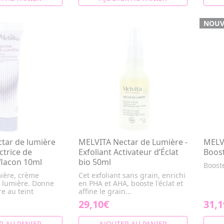
NOUV
tar de lumière
MELVITA Nectar de Lumière -
MELVI
ctrice de
Exfoliant Activateur d’Éclat
Boost
flacon 10ml
bio 50ml
Booste
ière, crème
Cet exfoliant sans grain, enrichi
e lumière. Donne
en PHA et AHA, booste l'éclat et
re au teint
affine le grain...
29,10€
31,1
R AU PANIER
AJOUTER AU PANIER