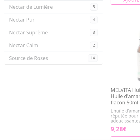
Nectar de Lumière
5
Nectar Pur
4
Nectar Suprême
3
Nectar Calm
2
Source de Roses
14
MELVITA Hui
Huile d'ama
flacon 50ml
L'huile d'ama
réputée pour 
adoucissantes
9,28€