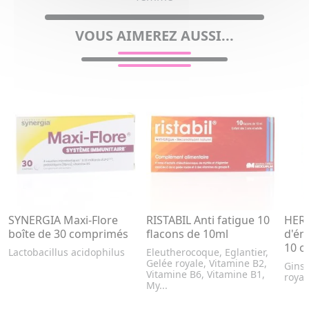
VOUS AIMEREZ AUSSI...
SYNERGIA Maxi-Flore
RISTABIL Anti fatigue 10
HER
boîte de 30 comprimés
flacons de 10ml
d'én
10 o
Lactobacillus acidophilus
Eleutherocoque, Eglantier,
Gelée royale, Vitamine B2,
Ginse
Vitamine B6, Vitamine B1,
royal
My...