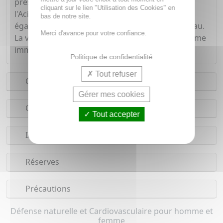
présence de l'Acide docosahexaénoïque et de
cliquant sur le lien "Utilisation des Cookies" en
l'Acide eicosapentaénoïque. Ces derniers aident
bas de notre site.
également au fonctionnement normal du cerveau.
Merci d'avance pour votre confiance.
La vitamine D favorise le renforcement du système
immunitaire.
Politique de confidentialité
Tout refuser
Conseils d'utilisation
Gérer mes cookies
Composition
Tout accepter
Indications
Réserves
Précautions
Défense naturelle et Cardiovasculaire pour homme et
femme