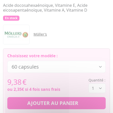
Acide docosahexaénoïque, Vitamine E, Acide
eicosapentaénoïque, Vitamine A, Vitamine D
En stock
Möller’s
Choisissez votre modèle :
9,38
€
Quantité :
ou
2,35€
si 4 fois sans frais
AJOUTER AU PANIER