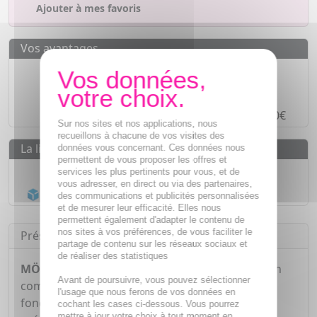
Ajouter à mes favoris
Vos avantages
Des prix
IMBATTABLES
Paiement en ligne
SÉCURISÉ
Paiement en
4 fois sans frais
à partir de 30€
Sur nos sites et nos applications, nous
recueillons à chacune de vos visites des
La livraison
données vous concernant. Ces données nous
permettent de vous proposer les offres et
Livraison gratuite dès
55€
services les plus pertinents pour vous, et de
vous adresser, en direct ou via des partenaires,
Acheminement Chronopost
en 24h*
des communications et publicités personnalisées
et de mesurer leur efficacité. Elles nous
permettent également d'adapter le contenu de
nos sites à vos préférences, de vous faciliter le
Présentation
partage de contenu sur les réseaux sociaux et
de réaliser des statistiques
MÖLLER'S Omega-3 double 112 capsules
est un
Avant de poursuivre, vous pouvez sélectionner
complément alimentaire qui contribue au bon
l'usage que nous ferons de vos données en
fonctionnement cardio-vasculaire grâce à la
cochant les cases ci-dessous. Vous pourrez
mettre à jour votre choix à tout moment en