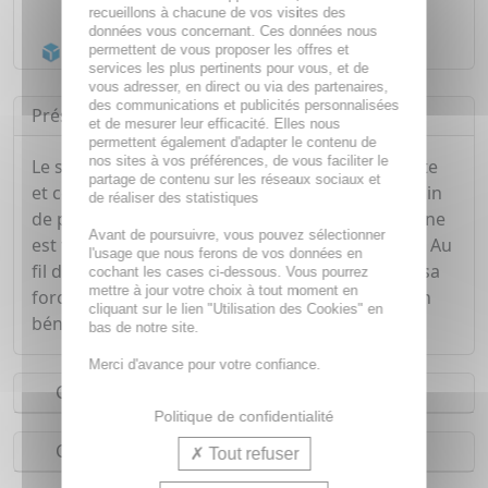
Livraison gratuite dès
55€
recueillons à chacune de vos visites des
données vous concernant. Ces données nous
Acheminement Chronopost
en 24h*
permettent de vous proposer les offres et
services les plus pertinents pour vous, et de
vous adresser, en direct ou via des partenaires,
des communications et publicités personnalisées
Présentation
et de mesurer leur efficacité. Elles nous
permettent également d'adapter le contenu de
nos sites à vos préférences, de vous faciliter le
Le soin anti-âge global pour agir en un seul geste
partage de contenu sur les réseaux sociaux et
et corriger les signes de l'âge : rides, taches, grain
de réaliser des statistiques
de peau, déshydratation. Dès l'application, la mine
Avant de poursuivre, vous pouvez sélectionner
est fraîche, la peau est lisse, comme dynamisée. Au
l'usage que nous ferons de vos données en
fil des semaines, la peau retrouve sa structure, sa
cochant les cases ci-dessous. Vous pourrez
mettre à jour votre choix à tout moment en
force et sa tonicité. Le contour des yeux aussi en
cliquant sur le lien "Utilisation des Cookies" en
bénéficie !
bas de notre site.
Merci d'avance pour votre confiance.
Conseils d'utilisation
Politique de confidentialité
Composition
Tout refuser