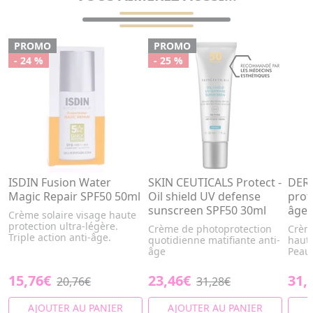
PROMO
PROMO
- 24 %
- 25 %
ISDIN Fusion Water
SKIN CEUTICALS Protect -
DER
Magic Repair SPF50 50ml
Oil shield UV defense
prot
sunscreen SPF50 30ml
âge 
Crème solaire visage haute
protection ultra-légère.
Crème de photoprotection
Crème
Triple action anti-âge.
quotidienne matifiante anti-
haute
âge
Peau
15,76€
23,46€
31,
20,76€
31,28€
AJOUTER AU PANIER
AJOUTER AU PANIER
A