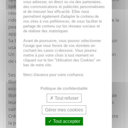
vous adresser, en direct ou via des partenaires,
spécifiques de la peau masculine, elle offre des
des communications et publicités personnalisées
et de mesurer leur efficacité. Elles nous
résultats visibles jour après jour : réduction des
permettent également d'adapter le contenu de
rides, amélioration de l'élasticité et du soutien de la
nos sites à vos préférences, de vous faciliter le
peau, et un remodelage du visage pour une
partage de contenu sur les réseaux sociaux et
de réaliser des statistiques
apparence plus jeune et dynamique.
Sa texture légère et non grasse, est idéale pour un
Avant de poursuivre, vous pouvez sélectionner
l'usage que nous ferons de vos données en
usage quotidien, avec un fini non collant.
cochant les cases ci-dessous. Vous pourrez
Un parfum frais et boisé vous offre une sensation
mettre à jour votre choix à tout moment en
cliquant sur le lien "Utilisation des Cookies" en
de confort tout au long de la journée.
bas de notre site.
Ses ingrédients phares :
Merci d'avance pour votre confiance.
Biotech Plankton™ : Enrichi de 35 nutriments
essentiels, cet ingrédient emblématique de
Politique de confidentialité
Biotherm revitalise les cellules cutanées et stimule
Tout refuser
leur régénération naturelle, rendant la peau plus
saine et résistante.
Gérer mes cookies
Créatine : Dynamise les cellules cutanées et booste
Tout accepter
la production de collagène, améliorant ainsi la