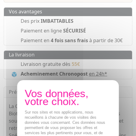
Vos avantages
Des prix
IMBATTABLES
Paiement en ligne
SÉCURISÉ
Paiement en
4 fois sans frais
à partir de 30€
La livraison
Livraison gratuite dès
55€
Acheminement Chronopost
en 24h*
Présentation
La Crème Force Supreme Face Reshaper de
Sur nos sites et nos applications, nous
Biotherm est la solution idéale pour les hommes
recueillons à chacune de vos visites des
souhaitant redéfinir les contours de leur visage et
données vous concernant. Ces données nous
retrouver une peau plus ferme et plus lisse.
permettent de vous proposer les offres et
services les plus pertinents pour vous, et de
Spécialement formulée pour répondre aux besoins