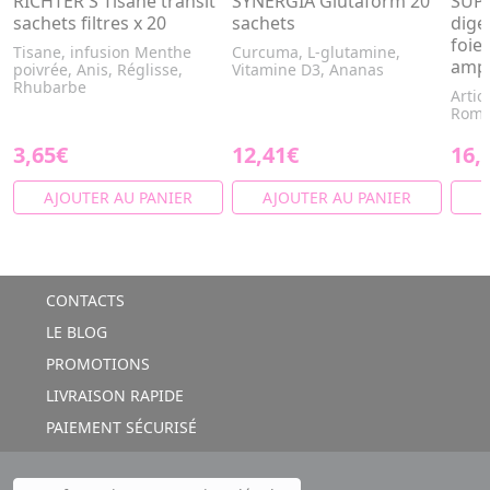
RICHTER'S Tisane transit
SYNERGIA Glutaform 20
SUPE
sachets filtres x 20
sachets
diges
foie
Tisane, infusion Menthe
Curcuma, L-glutamine,
ampo
poivrée, Anis, Réglisse,
Vitamine D3, Ananas
Rhubarbe
Artic
Romar
3,65€
12,41€
16,
AJOUTER AU PANIER
AJOUTER AU PANIER
A
CONTACTS
LE BLOG
PROMOTIONS
LIVRAISON RAPIDE
PAIEMENT SÉCURISÉ