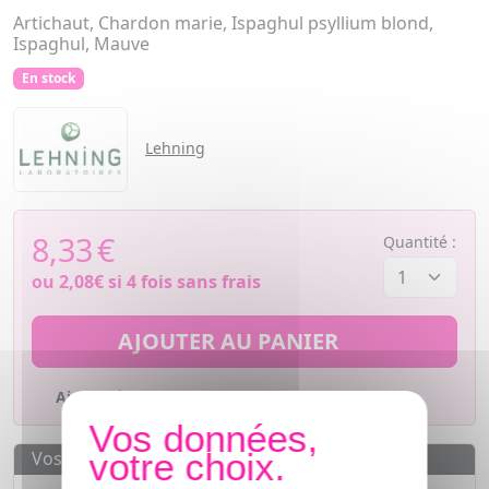
Artichaut, Chardon marie, Ispaghul psyllium blond,
Ispaghul, Mauve
En stock
Lehning
8,33
€
Quantité :
ou
2,08€
si 4 fois sans frais
AJOUTER AU PANIER
Ajouter à mes favoris
Vos avantages