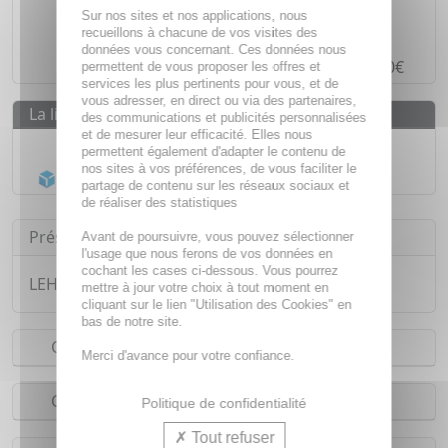
Des prix
IMBATTABLES
Sur nos sites et nos applications, nous
Paiement en ligne
SÉCURISÉ
recueillons à chacune de vos visites des
données vous concernant. Ces données nous
Paiement en
4 fois sans frais
à partir de 30€
permettent de vous proposer les offres et
services les plus pertinents pour vous, et de
vous adresser, en direct ou via des partenaires,
La livraison
des communications et publicités personnalisées
et de mesurer leur efficacité. Elles nous
Livraison gratuite dès
55€
permettent également d'adapter le contenu de
nos sites à vos préférences, de vous faciliter le
Acheminement Chronopost
en 24h*
partage de contenu sur les réseaux sociaux et
de réaliser des statistiques
Présentation
Avant de poursuivre, vous pouvez sélectionner
l'usage que nous ferons de vos données en
cochant les cases ci-dessous. Vous pourrez
LEHNING Dragées végétales rex x60 gélules
mettre à jour votre choix à tout moment en
cliquant sur le lien "Utilisation des Cookies" en
bas de notre site.
Conseils d'utilisation
Merci d'avance pour votre confiance.
Composition
Politique de confidentialité
Tout refuser