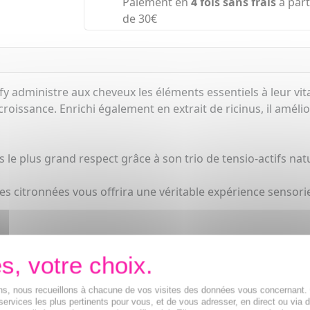
Paiement en
4 fois sans frais
à part
de 30€
fy administre aux cheveux les éléments essentiels à leur vi
 croissance. Enrichi également en extrait de ricinus, il améli
s le plus grand respect grâce à son trio de tensio-actifs nat
 citronnées vous offrira une véritable expérience sensorie
un traitement anti-chute ciblé (Les sérums anti-chute Laza
ions, nous recueillons à chacune de vos visites des données vous concernant
services les plus pertinents pour vous, et de vous adresser, en direct ou via 
BOOST croissance cheveux.