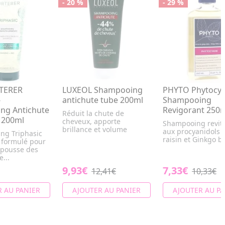
- 20 %
- 29 %
TERER
LUXEOL Shampooing
PHYTO Phytocy
-
antichute tube 200ml
Shampooing
ng Antichute
Revigorant 250
Réduit la chute de
 200ml
cheveux, apporte
Shampooing revita
brillance et volume
aux procyanidols 
ng Triphasic
raisin et Ginkgo bi
n formulé pour
 pousse des
...
9,93€
7,33€
12,41€
10,33€
 AU PANIER
AJOUTER AU PANIER
AJOUTER AU PA