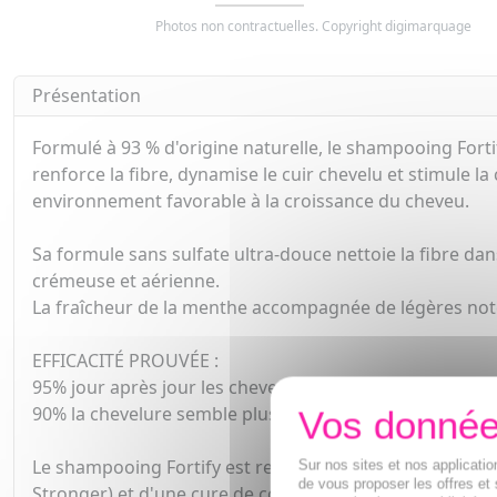
Photos non contractuelles. Copyright digimarquage
Présentation
Formulé à 93 % d'origine naturelle, le shampooing Forti
renforce la fibre, dynamise le cuir chevelu et stimule la
environnement favorable à la croissance du cheveu.
Sa formule sans sulfate ultra-douce nettoie la fibre dan
crémeuse et aérienne.
La fraîcheur de la menthe accompagnée de légères notes
EFFICACITÉ PROUVÉE :
95% jour après jour les cheveux sont plus résistants*.
90% la chevelure semble plus dense*.
Le shampooing Fortify est recommandé en complément d'
Sur nos sites et nos applicat
de vous proposer les offres et 
Stronger) et d'une cure de compléments alimentaires 