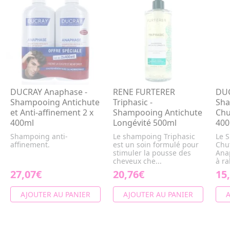
DUCRAY Anaphase -
RENE FURTERER
DUC
Shampooing Antichute
Triphasic -
Sha
et Anti-affinement 2 x
Shampooing Antichute
Chu
400ml
Longévité 500ml
400
Shampoing anti-
Le shampoing Triphasic
Le 
affinement.
est un soin formulé pour
Chu
stimuler la pousse des
Ana
cheveux che...
à ra
27,07€
20,76€
15
AJOUTER AU PANIER
AJOUTER AU PANIER
A