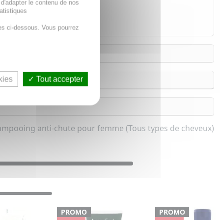
 d'adapter le contenu de nos
atistiques
es ci-dessous. Vous pourrez
kies
Tout accepter
mpooing anti-chute pour femme (Tous types de cheveux)
PROMO
PROMO