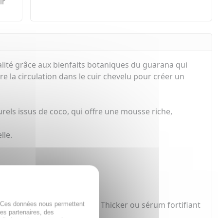
ir
talité grâce aux bienfaits botaniques du guarana qui
ore la circulation dans le cuir chevelu pour créer un
urels issus de coco, qui offre une mousse riche,
lle.
rtigue : sérum densifiant Thicker ou sérum fortifiant
. Ces données nous permettent
des partenaires, des