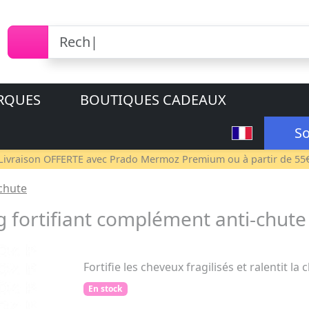
RQUES
BOUTIQUES CADEAUX
So
Livraison OFFERTE avec
Prado Mermoz Premium
ou à partir de 55
chute
 fortifiant complément anti-chut
Fortifie les cheveux fragilisés et ralentit la 
En stock