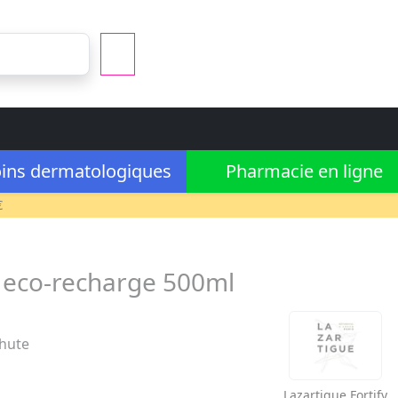
ins dermatologiques
Pharmacie en ligne
€
e eco-recharge 500ml
chute
Lazartigue
Fortify