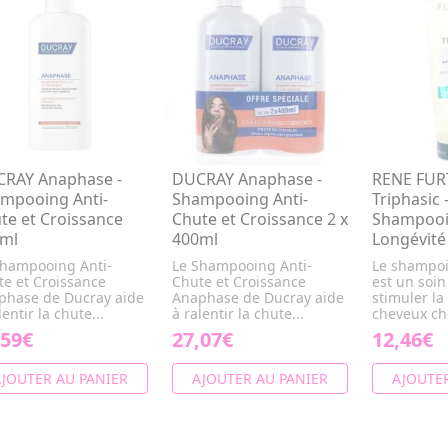
RAY Anaphase -
DUCRAY Anaphase -
RENE FUR
mpooing Anti-
Shampooing Anti-
Triphasic 
te et Croissance
Chute et Croissance 2 x
Shampooi
ml
400ml
Longévité
Shampooing Anti-
Le Shampooing Anti-
Le shampoi
te et Croissance
Chute et Croissance
est un soi
phase de Ducray aide
Anaphase de Ducray aide
stimuler la
lentir la chute...
à ralentir la chute...
cheveux che
,59€
27,07€
12,46€
JOUTER AU PANIER
AJOUTER AU PANIER
AJOUTER