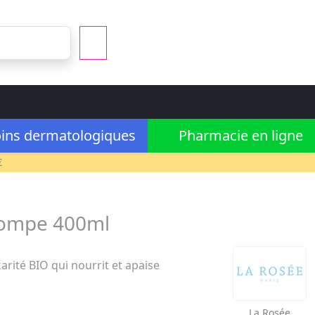
ins dermatologiques
Pharmacie en ligne
€
 pompe 400ml
rité BIO qui nourrit et apaise
La Rosée