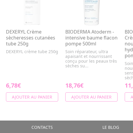
DEXERYL Crème
BIODERMA Atoderm -
BIO
sècheresses cutanées
intensive baume flacon
Crè
tube 250g
pompe 500ml
nou
hyd
DEXERYL crème tube 250g
Soin réparateur, ultra
po
apaisant et nourrissant
conçu pour les peaux très
Soin
sèches su...
nou
sen
sèch
6,78€
18,76€
11
AJOUTER AU PANIER
AJOUTER AU PANIER
A
CONTACTS
LE BLOG