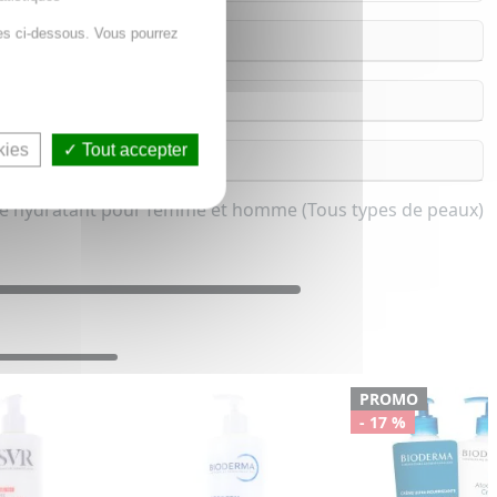
es ci-dessous. Vous pourrez
kies
Tout accepter
 hydratant pour femme et homme (Tous types de peaux)
PROMO
- 17 %