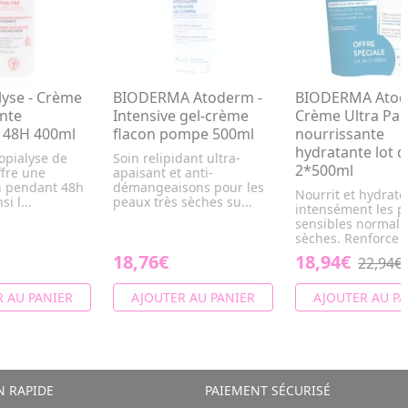
lyse - Crème
BIODERMA Atoderm -
BIODERMA Atod
nte
Intensive gel-crème
Crème Ultra Pa
 48H 400ml
flacon pompe 500ml
nourrissante
hydratante lot d
opialyse de
Soin relipidant ultra-
2*500ml
ffre une
apaisant et anti-
n pendant 48h
démangeaisons pour les
Nourrit et hydrate
si l...
peaux très sèches su...
intensément les p
sensibles normale
sèches. Renforce la
18,76€
18,94€
22,94€
 AU PANIER
AJOUTER AU PANIER
AJOUTER AU PA
N RAPIDE
PAIEMENT SÉCURISÉ