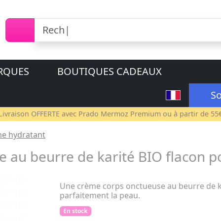
RQUES
BOUTIQUES CADEAUX
So
Livraison OFFERTE avec
Prado Mermoz Premium
ou à partir de 55
e hydratant
 au beurre de karité BIO flacon
Une crème corps onctueuse au beurre de ka
parfaitement la peau.
En stock