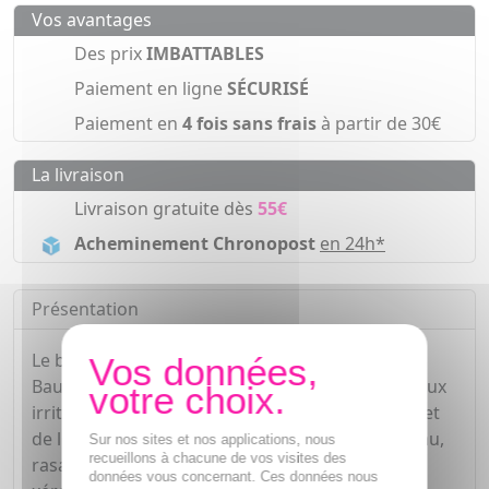
Vos avantages
Des prix
IMBATTABLES
Paiement en ligne
SÉCURISÉ
Paiement en
4 fois sans frais
à partir de 30€
La livraison
Livraison gratuite dès
55€
Acheminement Chronopost
en 24h*
Présentation
Le baume ultra-réparateur apaisant Cicaplast
Baume B5+ de La Roche-Posay convient aux peaux
irritées et fragilisées du nourrisson, de l'enfant et
de l'adulte (échauffements superficiels de la peau,
Sur nos sites et nos applications, nous
recueillons à chacune de vos visites des
rasage, piqûres d'insectes, rougeurs du siège,
données vous concernant. Ces données nous