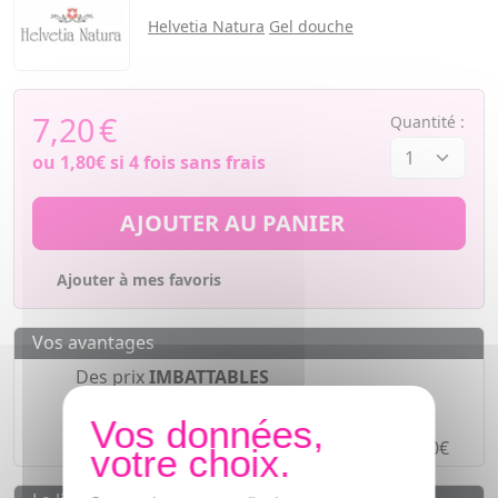
Helvetia Natura
Gel douche
7,20
€
Quantité :
ou
1,80€
si 4 fois sans frais
AJOUTER AU PANIER
Ajouter à mes favoris
Vos avantages
Des prix
IMBATTABLES
Paiement en ligne
SÉCURISÉ
Paiement en
4 fois sans frais
à partir de 30€