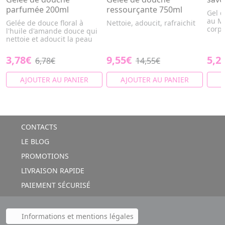
parfumée 200ml
ressourçante 750ml
Gel 
au Mo
Gelée de douce floral à
Nettoie, adoucit, rafraichit
corps
l'huile d'amande douce qui
nettoie et adoucit la peau
3,78€
9,55€
5,2
6,78€
14,55€
AJOUTER AU PANIER
AJOUTER AU PANIER
A
CONTACTS
LE BLOG
PROMOTIONS
LIVRAISON RAPIDE
PAIEMENT SÉCURISÉ
Informations et mentions légales