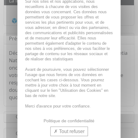
La livraison
Sur nos sites et nos applications, nous
recueillons à chacune de vos visites des
Livraison gratuite dès
55€
données vous concernant. Ces données nous
permettent de vous proposer les offres et
Acheminement Chronopost
en 24h*
services les plus pertinents pour vous, et de
vous adresser, en direct ou via des partenaires,
des communications et publicités personnalisées
Présentation
et de mesurer leur efficacité. Elles nous
permettent également d'adapter le contenu de
nos sites à vos préférences, de vous faciliter le
Découvrez le gel douche BIO de la gamme Helvetia
partage de contenu sur les réseaux sociaux et
de réaliser des statistiques
Natura au parfum Pêche blanche. Sa texture
oncteuse et son parfum 100% naturel nettoie
Avant de poursuivre, vous pouvez sélectionner
votre peau en profondeur sans l'agresser afin de
l'usage que nous ferons de vos données en
cochant les cases ci-dessous. Vous pourrez
respecter l'équilibre de votre épiderme. Ce gel
mettre à jour votre choix à tout moment en
douche laisse votre peau saine et douce, au
cliquant sur le lien "Utilisation des Cookies" en
bas de notre site.
quotidien et pour toute la famille.
Merci d'avance pour votre confiance.
Conseils d'utilisation
Politique de confidentialité
Tout refuser
Composition