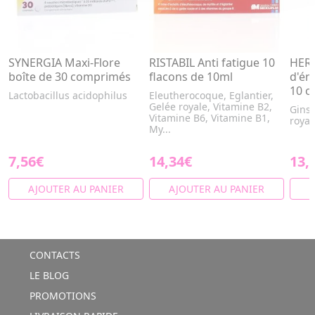
SYNERGIA Maxi-Flore
RISTABIL Anti fatigue 10
HER
boîte de 30 comprimés
flacons de 10ml
d'én
10 o
Lactobacillus acidophilus
Eleutherocoque, Eglantier,
Gelée royale, Vitamine B2,
Ginse
Vitamine B6, Vitamine B1,
royal
My...
7,56€
14,34€
13,
AJOUTER AU PANIER
AJOUTER AU PANIER
A
CONTACTS
LE BLOG
PROMOTIONS