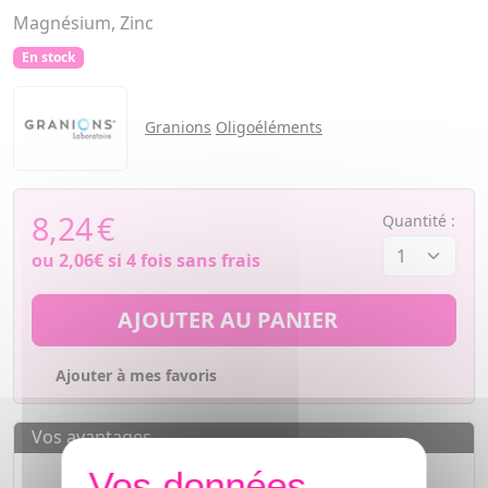
Magnésium, Zinc
En stock
Granions
Oligoéléments
8,24
€
Quantité :
ou
2,06€
si 4 fois sans frais
AJOUTER AU PANIER
Ajouter à mes favoris
Vos avantages
Des prix
IMBATTABLES