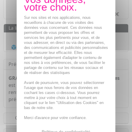
Paiement en ligne
SÉCURISÉ
Paiement en
4 fois sans frais
à partir de 30€
Sur nos sites et nos applications, nous
recueillons à chacune de vos visites des
La livraison
données vous concernant. Ces données nous
permettent de vous proposer les offres et
Livraison gratuite dès
55€
services les plus pertinents pour vous, et de
vous adresser, en direct ou via des partenaires,
Acheminement Chronopost
en 24h*
des communications et publicités personnalisées
et de mesurer leur efficacité. Elles nous
permettent également d'adapter le contenu de
nos sites à vos préférences, de vous faciliter le
Présentation
partage de contenu sur les réseaux sociaux et
de réaliser des statistiques
GRANIONS Zinc 15mg Oligoéléments 60 gélules
Avant de poursuivre, vous pouvez sélectionner
est un complément alimentaire qui contribue à
l'usage que nous ferons de vos données en
renforcer le système immunitaire grâce à la
cochant les cases ci-dessous. Vous pourrez
mettre à jour votre choix à tout moment en
présence de Zinc.
cliquant sur le lien "Utilisation des Cookies" en
bas de notre site.
Conseils d'utilisation
Merci d'avance pour votre confiance.
Politique de confidentialité