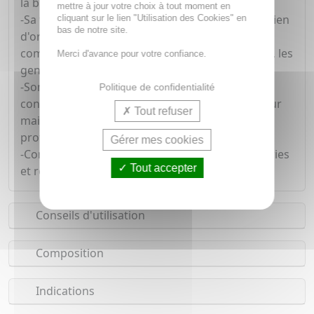
la blancheur naturelle de vos dents.
mettre à jour votre choix à tout moment en
-Sa formule contient du Zinc, un actif antibactérien
cliquant sur le lien "Utilisation des Cookies" en
bas de notre site.
d'origine naturelle, clinqiuement prouvé pour
combattre les bactéries présentes sur les dents, les
Merci d'avance pour votre confiance.
gencives, les joues et la langue.
-Son utilisation offre 18 heures de protection
Politique de confidentialité
contre l'accumulation de la plaque dentaire, pour
Tout refuser
maintenir une bouche saine et intégralement
protégée.
Gérer mes cookies
-Contient 145mg de Fluor, aide à prévenir les caries
Tout accepter
et renforce l'émail.
Conseils d'utilisation
Composition
Indications