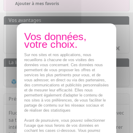
Ajouter à mes favoris
Vos avantages
Des prix
IMBATTABLES
Paiement en ligne
SÉCURISÉ
Paiement en
4 fois sans frais
à partir de 30€
Sur nos sites et nos applications, nous
recueillons à chacune de vos visites des
La livraison
données vous concernant. Ces données nous
permettent de vous proposer les offres et
Livraison gratuite dès
55€
services les plus pertinents pour vous, et de
vous adresser, en direct ou via des partenaires,
Acheminement Chronopost
en 24h*
des communications et publicités personnalisées
et de mesurer leur efficacité. Elles nous
permettent également d'adapter le contenu de
Présentation
nos sites à vos préférences, de vous faciliter le
partage de contenu sur les réseaux sociaux et
de réaliser des statistiques
Fluocaril Protection Complète Blancheur 75ml, avec
sa technologie Fluor + Zinc, offre une protection
Avant de poursuivre, vous pouvez sélectionner
l'usage que nous ferons de vos données en
intégrale de toute votre bouche et aide à restaurer
cochant les cases ci-dessous. Vous pourrez