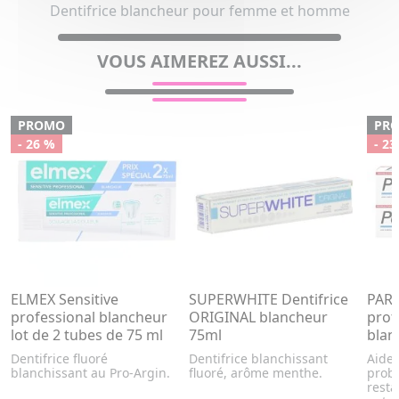
Dentifrice blancheur pour femme et homme
VOUS AIMEREZ AUSSI...
PROMO
PR
- 26 %
- 23
ELMEX Sensitive
SUPERWHITE Dentifrice
PARO
professional blancheur
ORIGINAL blancheur
prot
lot de 2 tubes de 75 ml
75ml
blan
Dentifrice fluoré
Dentifrice blanchissant
Aide 
blanchissant au Pro-Argin.
fluoré, arôme menthe.
probl
resta