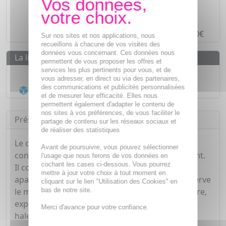
Des prix
IMBATTABLES
Paiement en ligne
SÉCURISÉ
Paiement en
4 fois sans frais
à partir de 30€
Sur nos sites et nos applications, nous
recueillons à chacune de vos visites des
données vous concernant. Ces données nous
La livraison
permettent de vous proposer les offres et
services les plus pertinents pour vous, et de
Livraison gratuite dès
55€
vous adresser, en direct ou via des partenaires,
des communications et publicités personnalisées
Acheminement Chronopost
en 24h*
et de mesurer leur efficacité. Elles nous
permettent également d'adapter le contenu de
nos sites à vos préférences, de vous faciliter le
Présentation
partage de contenu sur les réseaux sociaux et
de réaliser des statistiques
Le dentifrice soin blancheur est spécialement
Avant de poursuivre, vous pouvez sélectionner
conçu pour rendre aux dents leur aspect éclatant.
l'usage que nous ferons de vos données en
cochant les cases ci-dessous. Vous pourrez
Il contient également de l'aloé vera aux vertus
mettre à jour votre choix à tout moment en
apaisantes. Il respecte l'émail des dents et préserve
cliquant sur le lien "Utilisation des Cookies" en
bas de notre site.
le microbiote buccal, qui, s'il subit un déséquilibre,
expose à un risque de carie ou de mauvaise
Merci d'avance pour votre confiance.
haleine.