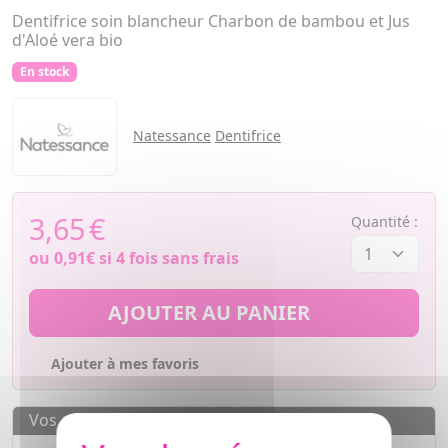
Dentifrice soin blancheur Charbon de bambou et Jus
d'Aloé vera bio
En stock
Natessance
Dentifrice
3,65
€
Quantité :
ou
0,91€
si 4 fois sans frais
AJOUTER AU PANIER
Ajouter à mes favoris
Vos avantages