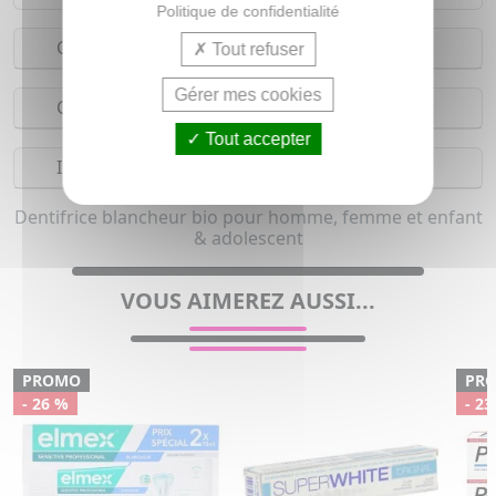
Politique de confidentialité
Conseils d'utilisation
Tout refuser
Gérer mes cookies
Composition
Tout accepter
Indications
Dentifrice blancheur bio pour homme, femme et enfant
& adolescent
VOUS AIMEREZ AUSSI...
PROMO
PR
- 26 %
- 23