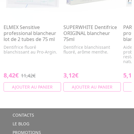
ELMEX Sensitive
SUPERWHITE Dentifrice
PARO
professional blancheur
ORIGINAL blancheur
prot
lot de 2 tubes de 75 ml
75ml
blan
Dentifrice fluoré
Dentifrice blanchissant
Aide 
blanchissant au Pro-Argin.
fluoré, arôme menthe.
probl
resta
natur
8,42€
3,12€
5,1
11,42€
AJOUTER AU PANIER
AJOUTER AU PANIER
A
CONTACTS
LE BLOG
PROMOTIONS