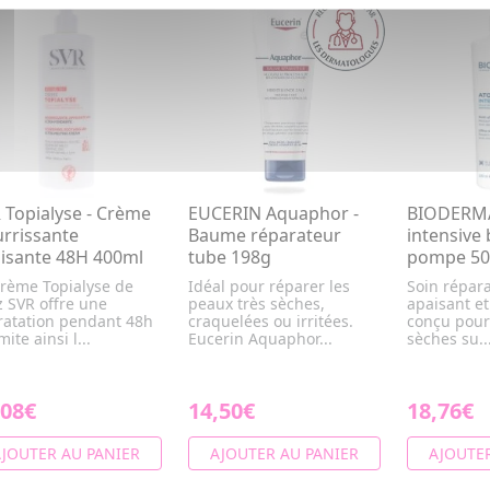
 Topialyse - Crème
EUCERIN Aquaphor -
BIODERMA
rrissante
Baume réparateur
intensive
isante 48H 400ml
tube 198g
pompe 50
Crème Topialyse de
Idéal pour réparer les
Soin répara
 SVR offre une
peaux très sèches,
apaisant et
ratation pendant 48h
craquelées ou irritées.
conçu pour
mite ainsi l...
Eucerin Aquaphor...
sèches su..
,08€
14,50€
18,76€
JOUTER AU PANIER
AJOUTER AU PANIER
AJOUTER