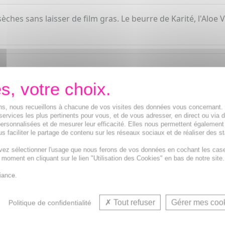
es sans laisser de film gras. Le beurre de Karité, l'Aloe Ve
ions, nous recueillons à chacune de vos visites des données vous concernant
services les plus pertinents pour vous, et de vous adresser, en direct ou via 
ersonnalisées et de mesurer leur efficacité. Elles nous permettent également
s faciliter le partage de contenu sur les réseaux sociaux et de réaliser des st
ème de jour hydratante et Crème de nuit hydratante bio 
vez sélectionner l'usage que nous ferons de vos données en cochant les cas
t moment en cliquant sur le lien "Utilisation des Cookies" en bas de notre site.
iance.
VOUS AIMEREZ AUSSI...
Tout refuser
Gérer mes coo
Politique de confidentialité