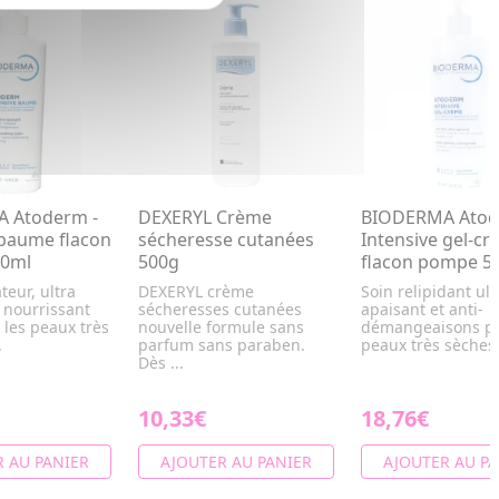
 Atoderm -
DEXERYL Crème
BIODERMA Atod
 baume flacon
sécheresse cutanées
Intensive gel-c
0ml
500g
flacon pompe 5
teur, ultra
DEXERYL crème
Soin relipidant ult
 nourrissant
sécheresses cutanées
apaisant et anti-
 les peaux très
nouvelle formule sans
démangeaisons po
.
parfum sans paraben.
peaux très sèches 
Dès ...
10,33€
18,76€
 AU PANIER
AJOUTER AU PANIER
AJOUTER AU PA