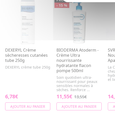
- 15 %
DEXERYL Crème
BIODERMA Atoderm -
SVR
sècheresses cutanées
Crème Ultra
Nou
tube 250g
nourrissante
Apa
hydratante flacon
DEXERYL crème tube 250g
La 
pompe 500ml
chez
hyd
Soin quotidien ultra-
et li
nourrissant pour peaux
sensibles normales à
sèches. Renforce ...
6,78€
11,55€
14
13,55€
AJOUTER AU PANIER
AJOUTER AU PANIER
A