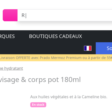
RQUES
BOUTIQUES CADEAUX
So
Livraison OFFERTE avec
Prado Mermoz Premium
ou à partir de 55
e hydratant
isage & corps pot 180ml
Aux huiles végétales et à la Cameline bio.
En stock