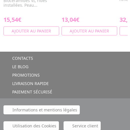
Biocéramides VI, rides
installées. Peau...
15,54€
13,04€
32,
AJOUTER AU PANIER
AJOUTER AU PANIER
A
CONTACTS
LE BLOG
PROMOTIONS
LIVRAISON RAPIDE
PAIEMENT SÉCURISÉ
Informations et mentions légales
Utilisation des Cookies
Service client