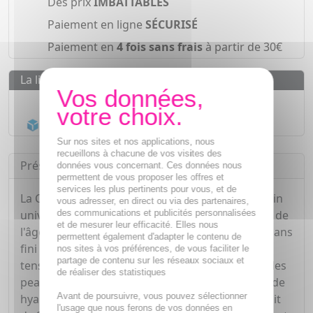
Des prix
IMBATTABLES
Paiement en ligne
SÉCURISÉ
Paiement en
4 fois sans frais
à partir de 30€
La livraison
Livraison gratuite dès
55€
Acheminement Chronopost
en 24h*
Sur nos sites et nos applications, nous
recueillons à chacune de vos visites des
Présentation
données vous concernant. Ces données nous
permettent de vous proposer les offres et
services les plus pertinents pour vous, et de
La Crème Repulpante Anti-Âge Florame est le soin
vous adresser, en direct ou via des partenaires,
des communications et publicités personnalisées
universel pour lutter contre les premiers signes de
et de mesurer leur efficacité. Elles nous
l'âge et réveiller la lumière naturelle du visage. Sans
permettent également d'adapter le contenu de
fini gras, cette émulsion fine et légère à l'effet
nos sites à vos préférences, de vous faciliter le
partage de contenu sur les réseaux sociaux et
tenseur est parfaitement adaptée aux besoins des
de réaliser des statistiques
peaux normales à mixtes. La synergie entre l'acide
Avant de poursuivre, vous pouvez sélectionner
hyaluronique de bas poids moléculaire et l'extrait
l'usage que nous ferons de vos données en