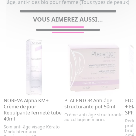
âge, anti-rides bio pour femme (Tous types de peaux)
VOUS AIMEREZ AUSSI...
NOREVA Alpha KM+
PLACENTOR Anti-âge
EUCE
Crème de jour
structurante pot 50ml
+ Ela
Repulpante fermeté tube
SPF3
Crème anti-âge structurante
40ml
au collagène marin.
Rédui
profo
Soin anti-âge visage Kérato
brune
Modulateur aux
Amélio