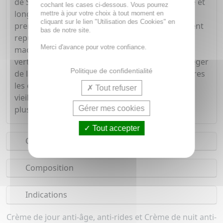
de Spiruline confère une hydratation immédiate et
cochant les cases ci-dessous. Vous pourrez
longue durée pour une prise en charge des
mettre à jour votre choix à tout moment en
cliquant sur le lien "Utilisation des Cookies" en
premières rides et ridules. La peau est visiblement
bas de notre site.
repulpée. L'huile végétale de Jojoba bio et le
Merci d'avance pour votre confiance.
macérat huileux d'Immortelle bio unissent leurs
vertus à l'extrait de fleurs de Cerisier pour protéger
Politique de confidentialité
de la déshydratation et des agressions extérieures
les épidermes présentant des signes de photo-
Tout refuser
vieillissement.Fraîche et rayonnante, la peau est
Gérer mes cookies
plus lisse et plus souple au toucher.
Tout accepter
Conseils d'utilisation
Composition
Indications
Crème de jour anti-âge, anti-rides et Crème de nuit anti-