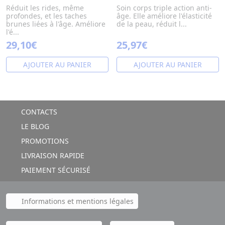
Réduit les rides, même
Soin corps triple action anti-
profondes, et les taches
âge. Elle améliore l'élasticité
brunes liées à l'âge. Améliore
de la peau, réduit l...
l'é...
29,10€
25,97€
AJOUTER AU PANIER
AJOUTER AU PANIER
CONTACTS
LE BLOG
PROMOTIONS
LIVRAISON RAPIDE
PAIEMENT SÉCURISÉ
Informations et mentions légales