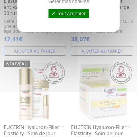
Elasticity - Crème mains
Elasticity - Soin de Jour
Gérer mes cookies
anti-tâches & anti-âge SPF
Rose SPF30 eco-recharge
30 tube 75ml
50ml
Tout accepter
Cette crème mains possède
Soin anti-age qui va agir sur 3
une action anti-tache et anti-
éléments : les rides, la
âge pour réduire l'apparen...
fermeté et l'éclat du teint
12,41€
38,07€
AJOUTER AU PANIER
AJOUTER AU PANIER
NOUVEAU
EUCERIN Hyaluron-Filler +
EUCERIN Hyaluron-Filler +
Elasticity - Soin de Jour
Elasticity - Soin de jour