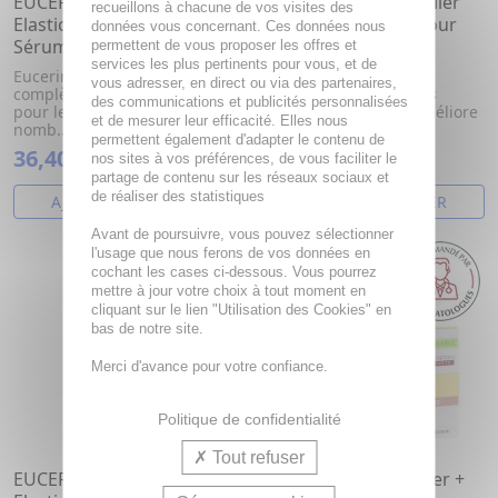
EUCERIN Hyaluron-Filler
EUCERIN Hyaluron-Filler
recueillons à chacune de vos visites des
Elasticity - Thiamidol
+Elasticity - Soin de jour
données vous concernant. Ces données nous
Sérum 3D 30ml
SPF15 pot 50ml
permettent de vous proposer les offres et
services les plus pertinents pour vous, et de
Eucerin offre une gamme
Réduit les rides, même
vous adresser, en direct ou via des partenaires,
complète de crèmes de soins
profondes, et les taches
des communications et publicités personnalisées
pour le visage alliant de
brunes liées à l'âge. Améliore
et de mesurer leur efficacité. Elles nous
nomb...
l'é...
permettent également d'adapter le contenu de
36,40€
32,23€
nos sites à vos préférences, de vous faciliter le
partage de contenu sur les réseaux sociaux et
de réaliser des statistiques
AJOUTER AU PANIER
AJOUTER AU PANIER
Avant de poursuivre, vous pouvez sélectionner
l'usage que nous ferons de vos données en
cochant les cases ci-dessous. Vous pourrez
mettre à jour votre choix à tout moment en
cliquant sur le lien "Utilisation des Cookies" en
bas de notre site.
Merci d'avance pour votre confiance.
Politique de confidentialité
Tout refuser
EUCERIN Hyaluron-filler
EUCRIN Hyaluron-Filler +