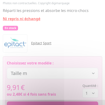
Photos non contractuelles. Copyright digimarquage
Réparti les pressions et absorbe les micro-chocs
Ni repris ni échangé
En stock
Epitact
Sport
Choisissez votre modèle :
9,91
€
Quantité :
ou
2,48€
si 4 fois sans frais