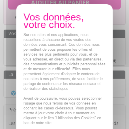
AJOUTER AU PANIER
Ajouter à mes favoris
Vos avantages
Sur nos sites et nos applications, nous
recueillons à chacune de vos visites des
Des prix
IMBATTABLES
données vous concernant. Ces données nous
permettent de vous proposer les offres et
Paiement en ligne
SÉCURISÉ
services les plus pertinents pour vous, et de
vous adresser, en direct ou via des partenaires,
Paiement en
4 fois sans frais
à partir de 30€
des communications et publicités personnalisées
et de mesurer leur efficacité. Elles nous
La livraison
permettent également d'adapter le contenu de
nos sites à vos préférences, de vous faciliter le
Livraison gratuite dès
55€
partage de contenu sur les réseaux sociaux et
de réaliser des statistiques
Acheminement Chronopost
en 24h*
Avant de poursuivre, vous pouvez sélectionner
l'usage que nous ferons de vos données en
cochant les cases ci-dessous. Vous pourrez
Présentation
mettre à jour votre choix à tout moment en
cliquant sur le lien "Utilisation des Cookies" en
Les sportifs présentant des ongles bleus aux pieds
bas de notre site.