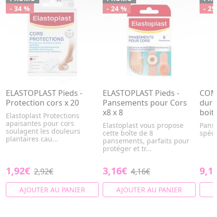
- 34 %
- 24 %
- 25
ELASTOPLAST Pieds -
ELASTOPLAST Pieds -
COM
Protection cors x 20
Pansements pour Cors
duri
x8 x 8
boit
Elastoplast Protections
apaisantes pour cors
Elastoplast vous propose
Pans
soulagent les douleurs
cette boîte de 8
spéci
plantaires cau...
pansements, parfaits pour
protéger et tr...
1,92€
3,16€
9,1
2,92€
4,16€
AJOUTER AU PANIER
AJOUTER AU PANIER
A