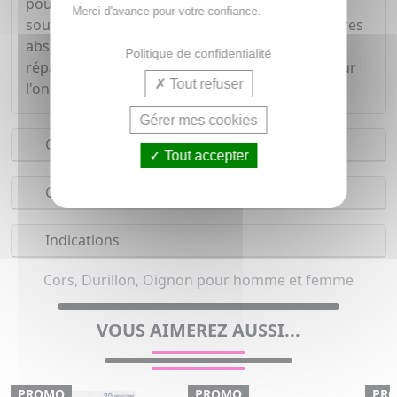
pourront utiliser les protections Epitact pour
Merci d'avance pour votre confiance.
soulager la douleur. Pendant l'effort, ces dernières
absorbent les micro-chocs et les frictions. Elles
Politique de confidentialité
répartissent mieux la pression des chaussure sur
Tout refuser
l'ongle.
Gérer mes cookies
Conseils d'utilisation
Tout accepter
Composition
Indications
Cors, Durillon, Oignon pour homme et femme
VOUS AIMEREZ AUSSI...
PROMO
PROMO
PR