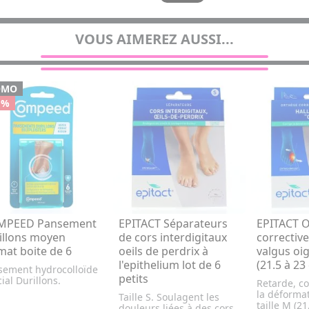
VOUS AIMEREZ AUSSI...
OMO
 %
MPEED Pansement
EPITACT Séparateurs
EPITACT 
illons moyen
de cors interdigitaux
corrective
mat boite de 6
oeils de perdrix à
valgus oig
l'epithelium lot de 6
(21.5 à 23
sement hydrocolloïde
petits
ial Durillons.
Retarde, co
la déforma
Taille S. Soulagent les
taille M (21
douleurs liées à des cors