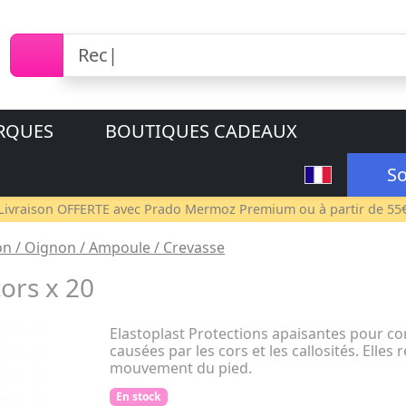
RQUES
BOUTIQUES CADEAUX
So
Livraison OFFERTE avec
Prado Mermoz Premium
ou à partir de 55
lon / Oignon / Ampoule / Crevasse
ors x 20
Elastoplast Protections apaisantes pour co
causées par les cors et les callosités. Elles 
mouvement du pied.
En stock