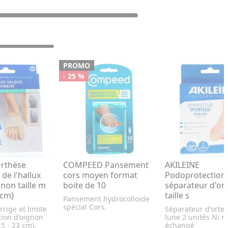
PROMO
- 25 %
Orthèse
COMPEED Pansement
AKILEINE
 de l'hallux
cors moyen format
Podoprotection 
non taille m
boite de 10
séparateur d'ort
 cm)
taille s
Pansement hydrocolloïde
spécial Cors.
rrige et limite
Séparateur d'ortei
tion d'oignon
lune 2 unités Ni re
,5 - 23 cm).
échangé