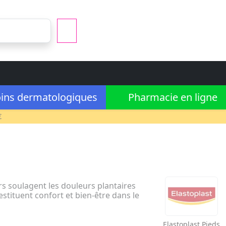
ins dermatologiques
Pharmacie en ligne
€
rs soulagent les douleurs plantaires
restituent confort et bien-être dans le
Elastoplast
Pieds