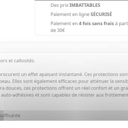
Des prix
IMBATTABLES
Paiement en ligne
SÉCURISÉ
Paiement en
4 fois sans frais
à part
de 30€
rs et callosités.
procurent un effet apaisant instantané. Ces protections so
peau. Elles sont également efficaces pour atténuer la sensibi
 Extra douces, ces protections offrent un réel confort et un 
to-adhésives et sont capables de résister aux frottements s
uffisante
 de différentes envergures