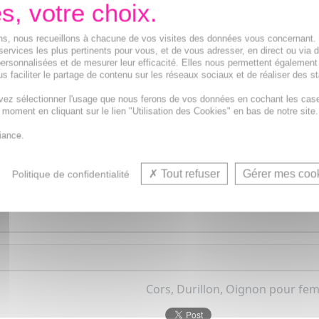
ions, nous recueillons à chacune de vos visites des données vous concernant
services les plus pertinents pour vous, et de vous adresser, en direct ou via 
r vos pieds et doigts de pied des frottements répétés. Vou
ersonnalisées et de mesurer leur efficacité. Elles nous permettent également
 et souples de façon à laisser un espace sur les côtés et au
s faciliter le partage de contenu sur les réseaux sociaux et de réaliser des st
es. Évitez le port quotidien de talons hauts à bout pointus.
vez sélectionner l'usage que nous ferons de vos données en cochant les cas
rôle dermatologique. Avant toute utilisation, lisez les inst
t moment en cliquant sur le lien "Utilisation des Cookies" en bas de notre site.
personnes diabétiques.
iance.
les douleurs provoquées par les cors et callosités au nivea
Tout refuser
Gérer mes coo
Politique de confidentialité
Cors, Durillon, Oignon pour fe