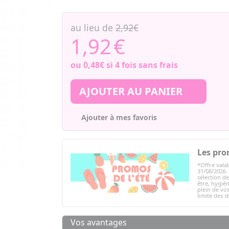
au lieu de
2,92€
1,92
€
ou
0,48€
si 4 fois sans frais
AJOUTER AU PANIER
Ajouter à mes favoris
Les pro
*Offre valab
31/08/2026.
sélection d
être, hygièn
plein de vos
limite des s
Vos avantages