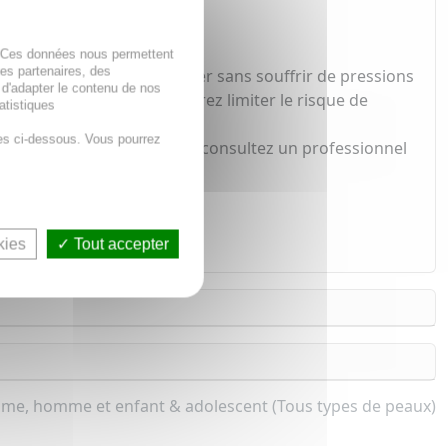
. Ces données nous permettent
des partenaires, des
s pouvez de nouveau marcher sans souffrir de pressions
 d'adapter le contenu de nos
-dessus du pied. Vous pourrez limiter le risque de
atistiques
es ci-dessous. Vous pourrez
ructions et en cas de doute consultez un professionnel
u du pied.
kies
Tout accepter
mme, homme et enfant & adolescent (Tous types de peaux)