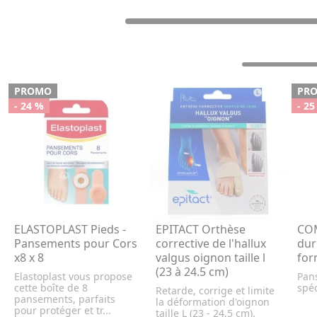
PROMO
PR
- 24 %
- 25
ELASTOPLAST Pieds -
EPITACT Orthèse
CO
Pansements pour Cors
corrective de l'hallux
dur
x8 x 8
valgus oignon taille l
for
(23 à 24.5 cm)
Elastoplast vous propose
Pan
cette boîte de 8
spéc
Retarde, corrige et limite
pansements, parfaits
la déformation d'oignon
pour protéger et tr...
taille L (23 - 24,5 cm).