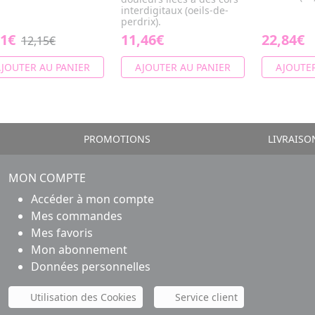
interdigitaux (oeils-de-
perdrix).
11€
11,46€
22,84€
12,15€
JOUTER AU PANIER
AJOUTER AU PANIER
AJOUTER
PROMOTIONS
LIVRAISO
MON COMPTE
Accéder à mon compte
Mes commandes
Mes favoris
Mon abonnement
Données personnelles
Utilisation des Cookies
Service client