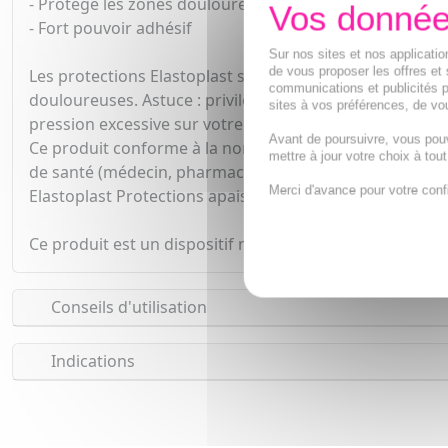
- Protège les zones douloureuses
- Fort pouvoir adhésif
Sur nos sites et nos applicat
de vous proposer les offres et 
Les protections Elastoplast sont idéales pour préserve
communications et publicités p
douloureuses. Astuce : privilégiez les chaussures larges
sites à vos préférences, de vou
pression excessive sur votre pied et les lésions plantair
Avant de poursuivre, vous pou
Ce produit conforme à la norme CE a été testé sous cont
mettre à jour votre choix à tou
de santé (médecin, pharmacien), notamment pour les 
Merci d'avance pour votre conf
Elastoplast Protections apaisantes pour cors soulagent 
Ce produit est un dispositif médical.
Conseils d'utilisation
Indications