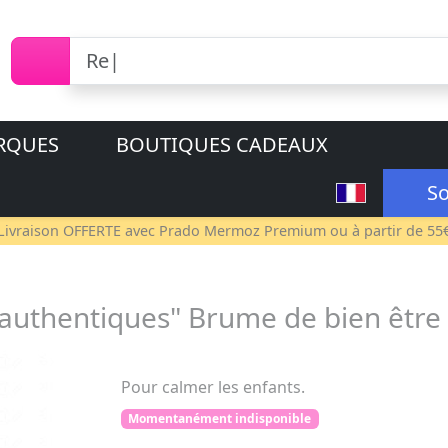
RQUES
BOUTIQUES CADEAUX
So
Livraison OFFERTE avec
Prado Mermoz Premium
ou à partir de 55
 authentiques" Brume de bien être 
Pour calmer les enfants.
Momentanément indisponible