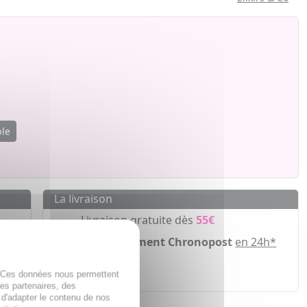
ble
La livraison
Livraison gratuite dès
55€
Acheminement Chronopost
en 24h*
ir
. Ces données nous permettent
des partenaires, des
 d'adapter le contenu de nos