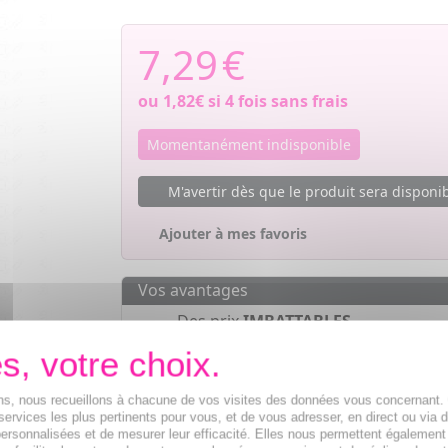
7,29
€
ou
1,82€
si 4 fois sans frais
Momentanément indisponible
M'avertir dès que le produit sera disponi
Ajouter à mes favoris
Vos avantages
Des prix
IMBATTABLES
Paiement en ligne
SÉCURISÉ
Paiement en
4 fois sans frais
à part
ions, nous recueillons à chacune de vos visites des données vous concernant
de 30€
services les plus pertinents pour vous, et de vous adresser, en direct ou via 
ersonnalisées et de mesurer leur efficacité. Elles nous permettent également