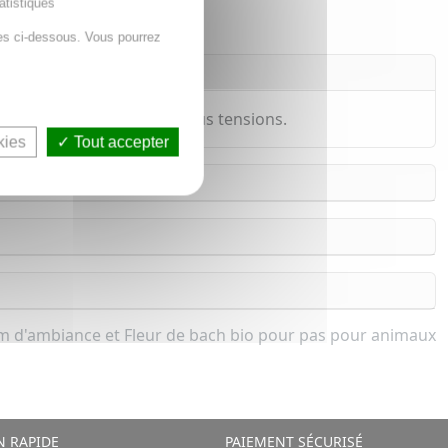
atistiques
es ci-dessous. Vous pourrez
er les enfants agités ou sous tensions.
kies
Tout accepter
m d'ambiance et Fleur de bach bio pour pas pour animaux
N RAPIDE
PAIEMENT SÉCURISÉ