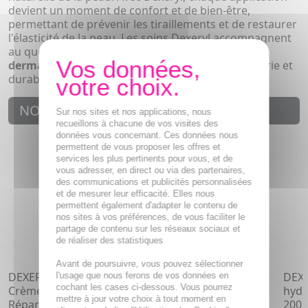
devient un moment de confort et de bien-être,
permettant de prévenir les tiraillements et de restaurer
l'élasticité de la peau. Les soins Dexeryl accompagnent
au quotidien toutes les routines de
soin
dermatologique
, assurant une peau douce, nourrie et
durablement protégée.
NOUVEAUTÉS
Sur nos sites et nos applications, nous
recueillons à chacune de vos visites des
données vous concernant. Ces données nous
permettent de vous proposer les offres et
services les plus pertinents pour vous, et de
vous adresser, en direct ou via des partenaires,
des communications et publicités personnalisées
et de mesurer leur efficacité. Elles nous
permettent également d'adapter le contenu de
nos sites à vos préférences, de vous faciliter le
partage de contenu sur les réseaux sociaux et
de réaliser des statistiques
Avant de poursuivre, vous pouvez sélectionner
DEXERYL Dexeclear -
DEXERYL Gel douche
DEXE
l'usage que nous ferons de vos données en
cochant les cases ci-dessous. Vous pourrez
Crème Hydratante
hydratant apaisant
hydr
mettre à jour votre choix à tout moment en
Réparatrice 40ml
500ml
200