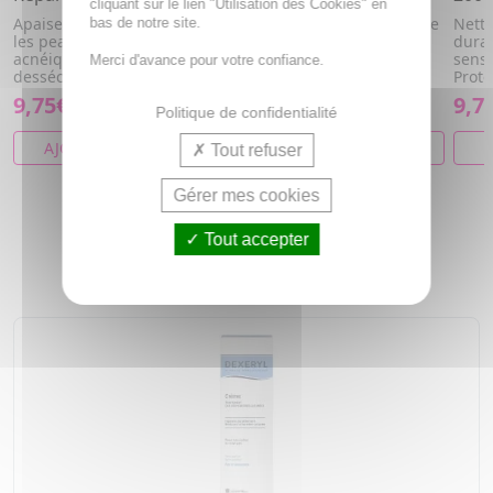
cliquant sur le lien "Utilisation des Cookies" en
Apaiser, hydrater et réparer
Nettoie en douceur Hydrate
Netto
bas de notre site.
les peaux à tendance
durablement Apaise les
dura
acnéique irritées ou
sensations de tiraillement
sensa
Merci d'avance pour votre confiance.
desséchées ...
Protè...
Protè.
9,75€
9,75€
9,7
Politique de confidentialité
AJOUTER AU PANIER
AJOUTER AU PANIER
A
Tout refuser
Gérer mes cookies
Tout accepter
NOS COUPS DE COEUR