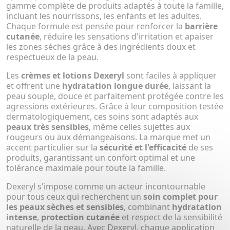
gamme complète de produits adaptés à toute la famille,
incluant les nourrissons, les enfants et les adultes.
Chaque formule est pensée pour renforcer la
barrière
cutanée
, réduire les sensations d'irritation et apaiser
les zones sèches grâce à des ingrédients doux et
respectueux de la peau.
Les
crèmes et lotions Dexeryl
sont faciles à appliquer
et offrent une
hydratation longue durée
, laissant la
peau souple, douce et parfaitement protégée contre les
agressions extérieures. Grâce à leur composition testée
dermatologiquement, ces soins sont adaptés aux
peaux très sensibles
, même celles sujettes aux
rougeurs ou aux démangeaisons. La marque met un
accent particulier sur la
sécurité et l'efficacité
de ses
produits, garantissant un confort optimal et une
tolérance maximale pour toute la famille.
Dexeryl s'impose comme un acteur incontournable
pour tous ceux qui recherchent un
soin complet pour
les peaux sèches et sensibles
, combinant
hydratation
intense
,
protection cutanée
et respect de la sensibilité
naturelle de la peau. Avec Dexeryl, chaque application