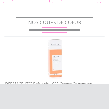
NOS COUPS DE COEUR
DERMACEUTIC Prévenir - C25 Cream Concentré
antioxydant flacon 30ml
Sérum, soin de jour anti-âge et antioxydant.
56,22€