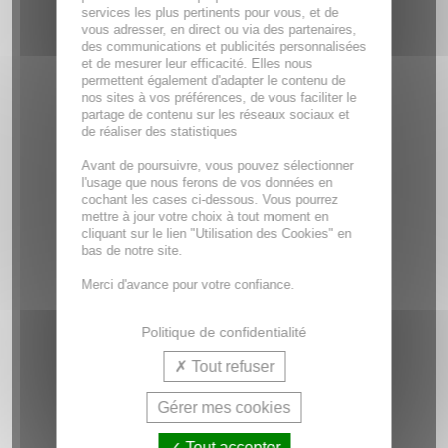
services les plus pertinents pour vous, et de
vous adresser, en direct ou via des partenaires,
des communications et publicités personnalisées
et de mesurer leur efficacité. Elles nous
permettent également d'adapter le contenu de
nos sites à vos préférences, de vous faciliter le
partage de contenu sur les réseaux sociaux et
de réaliser des statistiques
Avant de poursuivre, vous pouvez sélectionner
l'usage que nous ferons de vos données en
cochant les cases ci-dessous. Vous pourrez
mettre à jour votre choix à tout moment en
cliquant sur le lien "Utilisation des Cookies" en
bas de notre site.
Merci d'avance pour votre confiance.
Politique de confidentialité
Tout refuser
Gérer mes cookies
Tout accepter