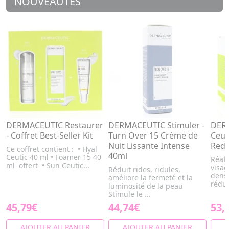
NOUVEAUTÉS
DERMACEUTIC Restaurer
DERMACEUTIC Stimuler -
DER
- Coffret Best-Seller Kit
Turn Over 15 Crème de
Ceut
Nuit Lissante Intense
Rede
Ce coffret contient : • Hyal
40ml
Ceutic 40 ml • Foamer 15 40
Réaff
ml offert • Sun Ceutic...
visag
Réduit rides, ridules,
densi
améliore la fermeté et la
réduir
luminosité de la peau
Stimule le ...
45,79€
44,74€
53,
AJOUTER AU PANIER
AJOUTER AU PANIER
A