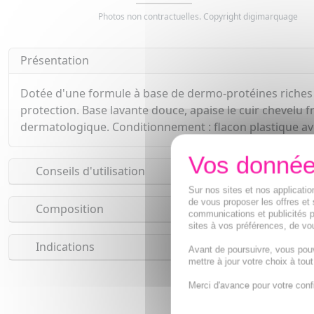
Photos non contractuelles. Copyright digimarquage
Présentation
Dotée d'une formule à base de dermo-protéines riches en
protection. Base lavante douce, apaise le cuir chevelu f
dermatologique. Conditionnement : flacon plastique av
Conseils d'utilisation
Sur nos sites et nos applicat
de vous proposer les offres et 
Composition
communications et publicités p
sites à vos préférences, de vou
Indications
Avant de poursuivre, vous pou
mettre à jour votre choix à tou
Merci d'avance pour votre conf