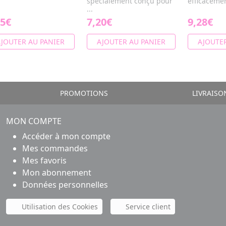
spécialement conçu pour
efficacemen
...
65€
7,20€
9,28€
JOUTER AU PANIER
AJOUTER AU PANIER
AJOUTER
PROMOTIONS
LIVRAISO
MON COMPTE
Accéder à mon compte
Mes commandes
Mes favoris
Mon abonnement
Données personnelles
Utilisation des Cookies
Service client