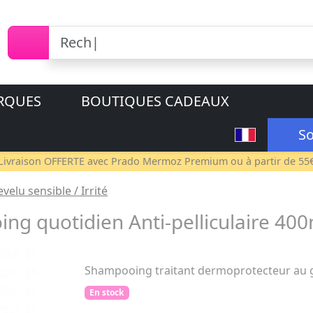
RQUES
BOUTIQUES CADEAUX
So
Livraison OFFERTE avec
Prado Mermoz Premium
ou à partir de 55
elu sensible / Irrité
ng quotidien Anti-pelliculaire 400
Shampooing traitant dermoprotecteur au g
En stock