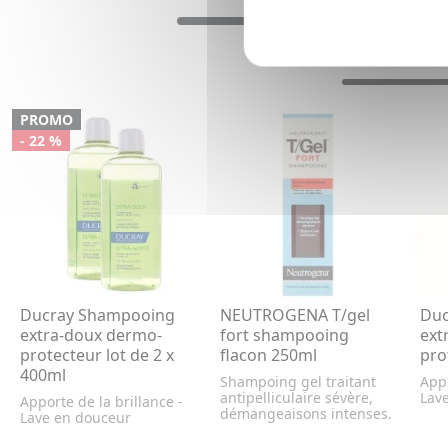
PROMO
- 22 %
Ducray Shampooing
NEUTROGENA T/gel
Duc
extra-doux dermo-
fort shampooing
ext
protecteur lot de 2 x
flacon 250ml
pro
400ml
Shampoing gel traitant
Appo
antipelliculaire sévère,
Lav
Apporte de la brillance -
démangeaisons intenses.
Lave en douceur