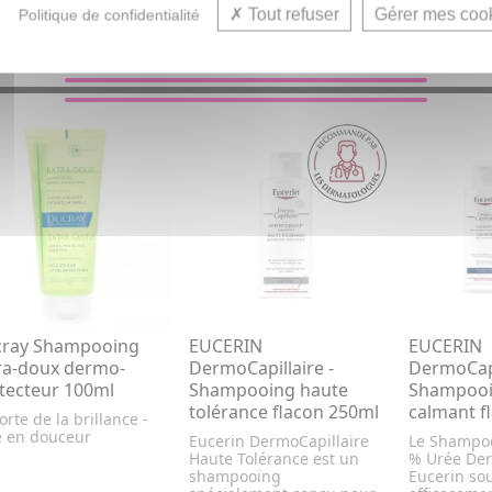
Tout refuser
Gérer mes coo
Politique de confidentialité
VOUS AIMEREZ AUSSI...
ray Shampooing
EUCERIN
EUCERIN
ra-doux dermo-
DermoCapillaire -
DermoCapi
tecteur 100ml
Shampooing haute
Shampooi
tolérance flacon 250ml
calmant f
rte de la brillance -
e en douceur
Eucerin DermoCapillaire
Le Shampo
Haute Tolérance est un
% Urée Der
shampooing
Eucerin so