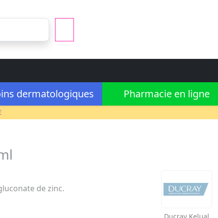
ins dermatologiques
Pharmacie en ligne
€
ml
luconate de zinc.
Ducray
Kelual