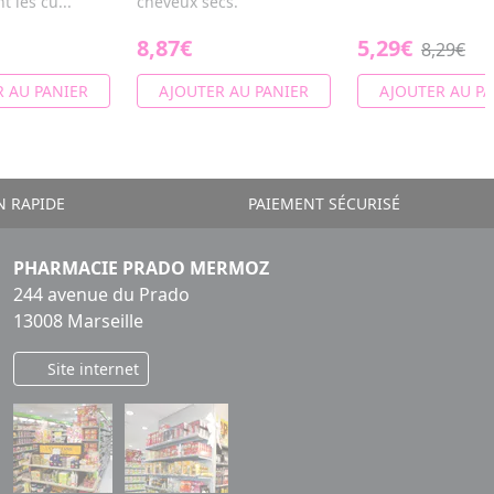
t les cu...
cheveux secs.
8,87€
5,29€
8,29€
 AU PANIER
AJOUTER AU PANIER
AJOUTER AU PA
N RAPIDE
PAIEMENT SÉCURISÉ
PHARMACIE PRADO MERMOZ
244 avenue du Prado
13008 Marseille
Site internet