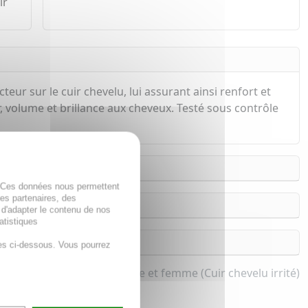
ir
r sur le cuir chevelu, lui assurant ainsi renfort et
ur, volume et brillance aux cheveux. Testé sous contrôle
. Ces données nous permettent
des partenaires, des
 d'adapter le contenu de nos
atistiques
es ci-dessous. Vous pourrez
Shampooing pour homme et femme (Cuir chevelu irrité)