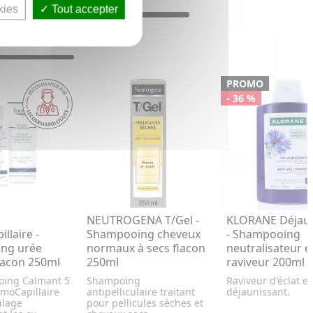
kies
Tout accepter
PROMO
- 36 %
NEUTROGENA T/Gel -
KLORANE Déjaun
llaire -
Shampooing cheveux
- Shampooing
ng urée
normaux à secs flacon
neutralisateur e
lacon 250ml
250ml
raviveur 200ml
oing Calmant 5
Shampoing
Raviveur d'éclat et
moCapillaire
antipelliculaire traitant
déjaunissant.
ulage
pour pellicules sèches et