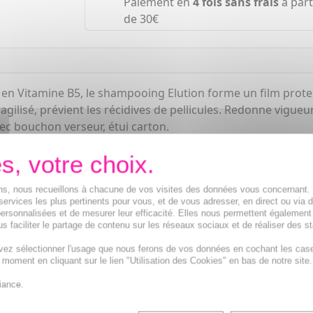
Paiement en
4 fois sans frais
à part
de 30€
 Vitamine B5, le shampooing Elution forme un film protecteu
ragilisé, prévient les récidives de pellicules. Redonne vigue
ec bouchon verseur, étui carton.
ions, nous recueillons à chacune de vos visites des données vous concernant
services les plus pertinents pour vous, et de vous adresser, en direct ou via 
ersonnalisées et de mesurer leur efficacité. Elles nous permettent également
s faciliter le partage de contenu sur les réseaux sociaux et de réaliser des st
vez sélectionner l'usage que nous ferons de vos données en cochant les cas
t moment en cliquant sur le lien "Utilisation des Cookies" en bas de notre site.
iance.