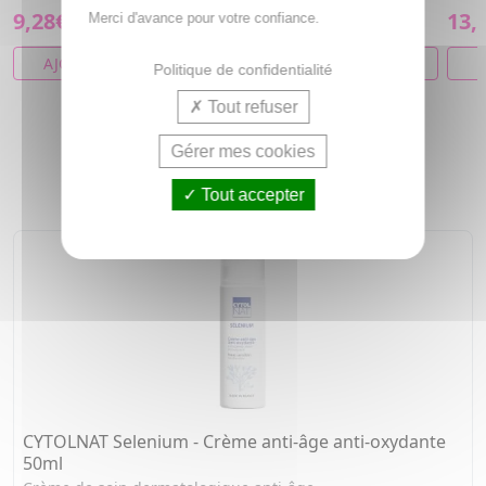
9,28€
13,04€
13,
Merci d'avance pour votre confiance.
AJOUTER AU PANIER
AJOUTER AU PANIER
A
Politique de confidentialité
Tout refuser
Gérer mes cookies
NOS COUPS DE COEUR
Tout accepter
CYTOLNAT Selenium - Crème anti-âge anti-oxydante
50ml