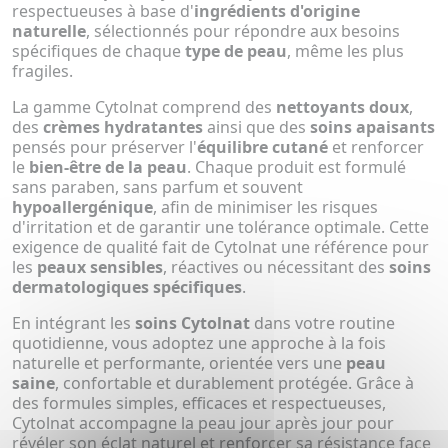
respectueuses à base d'
ingrédients d'origine
naturelle
, sélectionnés pour répondre aux besoins
spécifiques de chaque
type de peau
, même les plus
fragiles.
La gamme Cytolnat comprend des
nettoyants doux
,
des
crèmes hydratantes
ainsi que des
soins apaisants
pensés pour préserver l'
équilibre cutané
et renforcer
le
bien-être de la peau
. Chaque produit est formulé
sans paraben, sans parfum et souvent
hypoallergénique
, afin de minimiser les risques
d'irritation et de garantir une tolérance optimale. Cette
exigence de qualité fait de Cytolnat une référence pour
les
peaux sensibles
, réactives ou nécessitant des
soins
dermatologiques spécifiques
.
En intégrant les
soins Cytolnat
dans votre routine
quotidienne, vous adoptez une approche à la fois
naturelle et performante, orientée vers une
peau
saine
, confortable et durablement protégée. Grâce à
des formules simples, efficaces et respectueuses,
Cytolnat accompagne la peau jour après jour pour
révéler son éclat naturel et renforcer sa résistance face