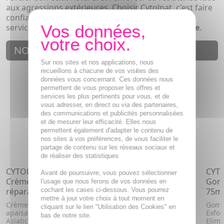
aux agressions extérieures. Choisir Cytolnat, c'est faire
confiance à une
dermocosmétique naturelle
au
service de votre
beauté et de votre santé cutanée
.
NOUVEAUTÉS
Sur nos sites et nos applications, nous
recueillons à chacune de vos visites des
données vous concernant. Ces données nous
permettent de vous proposer les offres et
services les plus pertinents pour vous, et de
vous adresser, en direct ou via des partenaires,
des communications et publicités personnalisées
et de mesurer leur efficacité. Elles nous
permettent également d'adapter le contenu de
nos sites à vos préférences, de vous faciliter le
partage de contenu sur les réseaux sociaux et
de réaliser des statistiques
CYTOLNAT Centella -
CYTOLNAT Centella -
CYTO
Avant de poursuivre, vous pouvez sélectionner
Crème apaisante et
Crème apaisante et
Gomm
l'usage que nous ferons de vos données en
cochant les cases ci-dessous. Vous pourrez
réparatrice 50ml
réparatrice 100ml
75m
mettre à jour votre choix à tout moment en
Crème réparatrice et
Crème réparatrice et
Gomm
cliquant sur le lien "Utilisation des Cookies" en
apaisante à la Centella
apaisante à la Centella
Exfoli
bas de notre site.
Asiatica.
Asiatica.
Elimi