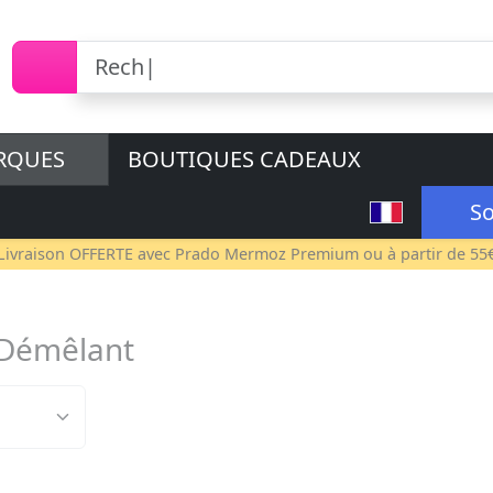
RQUES
BOUTIQUES CADEAUX
So
Livraison OFFERTE avec
Prado Mermoz Premium
ou à partir de 55
 Démêlant