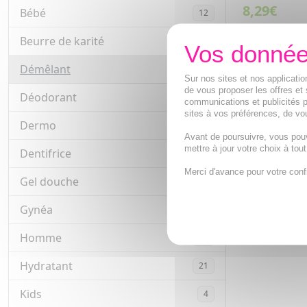
8,29€
Bébé
12
AJOUTE
Beurre de karité
5
Démêlant
2
Sur nos sites et nos applicat
de vous proposer les offres et 
Déodorant
4
communications et publicités p
sites à vos préférences, de vou
Dermo
4
Avant de poursuivre, vous pou
mettre à jour votre choix à tou
Dentifrice
6
Merci d'avance pour votre conf
Gel douche
18
Gynéa
4
Homme
62
Hydratant
21
Kids
4