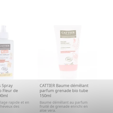
s Spray
CATTIER Baume démêlant
o Fleur de
parfum grenade bio tube
00ml
150ml
lage rapide et en
Baume démêlant au parfum
cheveux des
fruité de grenade enrichi en
aloe vera.