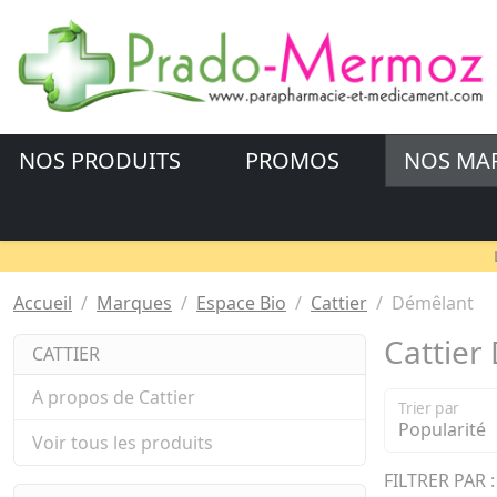
NOS PRODUITS
PROMOS
NOS MA
Accueil
Marques
Espace Bio
Cattier
Démêlant
Cattier
CATTIER
A propos de Cattier
Trier par
Voir tous les produits
FILTRER PAR :