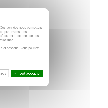
. Ces données nous permettent
des partenaires, des
 d'adapter le contenu de nos
atistiques
es ci-dessous. Vous pourrez
kies
Tout accepter