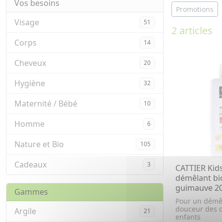
Vos besoins
Promotions
Visage
51
2 articles
Corps
14
Cheveux
20
Hygiène
32
Maternité / Bébé
10
Homme
6
Nature et Bio
105
Cadeaux
3
CATTIER Kid
démêlant bi
guimauve 2
Gammes
Pour un démê
douceur des 
Argile
21
enfants