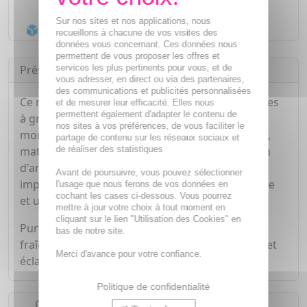
Livraison gratuite dès
55€
Sur nos sites et nos applications, nous
Acheminement Chronopost
en 24h*
recueillons à chacune de vos visites des
données vous concernant. Ces données nous
permettent de vous proposer les offres et
services les plus pertinents pour vous, et de
Présentation
vous adresser, en direct ou via des partenaires,
des communications et publicités personnalisées
Ce masque est le soin idéal pour les peaux mixtes
et de mesurer leur efficacité. Elles nous
permettent également d'adapter le contenu de
à grasses: grâce à un extrait d'épilobe des
nos sites à vos préférences, de vous faciliter le
moraines bio, il contribue à limiter les brillances,
partage de contenu sur les réseaux sociaux et
de réaliser des statistiques
matifiant ainsi la peau, grâce à une combinaison
d'argiles ( kaolin et argile verte) il absorbe les
Avant de poursuivre, vous pouvez sélectionner
impuretés pour laisser la peau purifiée, éclatante
l'usage que nous ferons de vos données en
cochant les cases ci-dessous. Vous pourrez
et un grain de peau affiné.
mettre à jour votre choix à tout moment en
cliquant sur le lien "Utilisation des Cookies" en
Purifiée en profondeur, la peau respire, elle est
bas de notre site.
fraîche, nette douce, le grain de peau est affiné et
Merci d'avance pour votre confiance.
éclatant.
Politique de confidentialité
Conseils d'utilisation