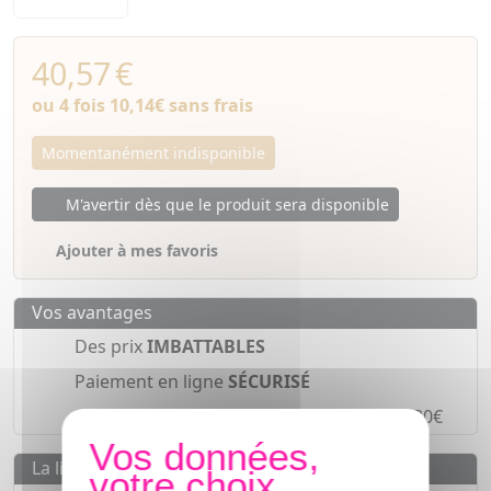
40,57
€
ou 4 fois
10,14€
sans frais
Momentanément indisponible
M'avertir dès que le produit sera disponible
Ajouter à mes favoris
Vos avantages
Des prix
IMBATTABLES
Paiement en ligne
SÉCURISÉ
Paiement en
4 fois sans frais
à partir de 30€
La livraison