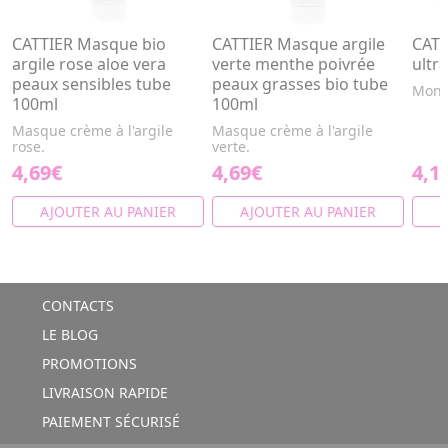
CATTIER Masque bio
CATTIER Masque argile
CATT
argile rose aloe vera
verte menthe poivrée
ultr
peaux sensibles tube
peaux grasses bio tube
Montm
100ml
100ml
Masque crème à l'argile
Masque crème à l'argile
rose.
verte.
4,69€
4,69€
4,1
AJOUTER AU PANIER
AJOUTER AU PANIER
A
CONTACTS
LE BLOG
PROMOTIONS
LIVRAISON RAPIDE
PAIEMENT SÉCURISÉ