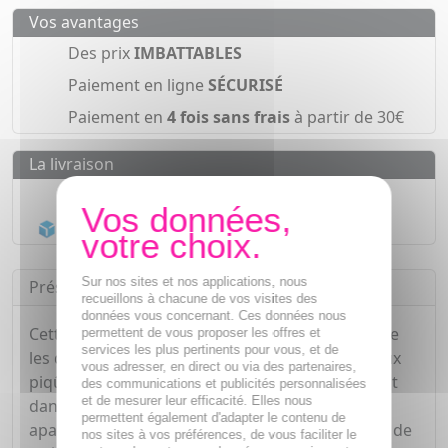
Vos avantages
Des prix
IMBATTABLES
Paiement en ligne
SÉCURISÉ
Paiement en
4 fois sans frais
à partir de 30€
La livraison
Livraison gratuite dès
55€
Acheminement Chronopost
en 24h*
Sur nos sites et nos applications, nous
Présentation
recueillons à chacune de vos visites des
données vous concernant. Ces données nous
Cette crème, grâce à ses actifs, apaise et soulage
permettent de vous proposer les offres et
services les plus pertinents pour vous, et de
les démangeaisons/irritations cutanées dues aux
vous adresser, en direct ou via des partenaires,
piqûres d'insectes/végétaux. Le menthol présent
des communications et publicités personnalisées
et de mesurer leur efficacité. Elles nous
dans sa composition renforce cette action
permettent également d'adapter le contenu de
apaisante en procurant une agréable sensation de
nos sites à vos préférences, de vous faciliter le