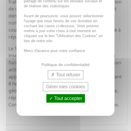
fraîcheur et en contribuant à diminuer la sensation
partage de contenu sur les réseaux sociaux et
de réaliser des statistiques
de démangeaison. En plus d'apaiser irritations et
démangeaisons, cette crème grâce à ses
Avant de poursuivre, vous pouvez sélectionner
l'usage que nous ferons de vos données en
nombreuses huiles essentielles, hydrate les
cochant les cases ci-dessous. Vous pourrez
couches superficielles de l'épiderme et contribue à
mettre à jour votre choix à tout moment en
cliquant sur le lien "Utilisation des Cookies" en
réparer la peau agressée.
bas de notre site.
Le Spray à effet préventif et répulsif contre les
Merci d'avance pour votre confiance.
insectes des régions tempérées et tropicales. Sa
formule parfumée accompagne agréablement son
Politique de confidentialité
action repoussante. Simple à transporter et à
Tout refuser
appliquer, il vous protège continuellement pendant
8 heures des insectes piqueurs de toutes zones
Gérer mes cookies
géographiques, incluant les tropicales. Apaisante,
répulsive, protection renforcée 8 heures.
Tout accepter
Conditionnement : vaporisateur doseur plastique.