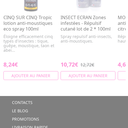
CINQ SUR CINQ Tropic
INSECT ECRAN Zones
MOUS
lotion anti-moustiques
infestées - Répulsif
anti
eco spray 100ml
cutané lot de 2 * 100ml
citr
Éloigne efficacement cinq
Spray repulsif anti-insects,
Répul
types d'insectes : tique,
anti-moustiques.
haute
guêpe, moustique, taon et
abei...
8,24€
10,72€
4,6
12,72€
AJOUTER AU PANIER
AJOUTER AU PANIER
A
CONTACTS
LE BLOG
PROMOTIONS
LIVRAISON RAPIDE