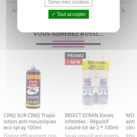
Gérer mes cookies
Anti moustique pour homme, femme et enfant &
Tout accepter
adolescent (Tous types de peaux)
VOUS AIMEREZ AUSSI...
PROMO
- 16 %
CINQ SUR CINQ Tropic
INSECT ECRAN Zones
MOUS
lotion anti-moustiques
infestées - Répulsif
anti
eco spray 100ml
cutané lot de 2 * 100ml
citr
Éloigne efficacement cinq
Spray repulsif anti-insects,
Répul