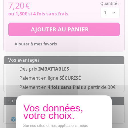
7,20
€
Quantité :
ou
1,80€
si 4 fois sans frais
AJOUTER AU PANIER
Ajouter à mes favoris
Vos avantages
Des prix
IMBATTABLES
Paiement en ligne
SÉCURISÉ
Paiement en
4 fois sans frais
à partir de 30€
La livraison
Livraison gratuite dès
55€
Acheminement Chronopost
en 24h*
Sur nos sites et nos applications, nous