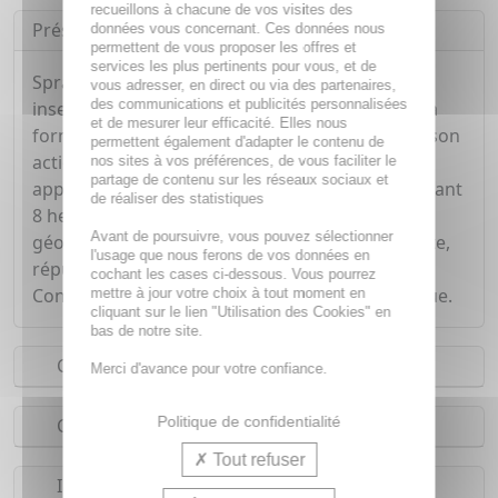
recueillons à chacune de vos visites des
Présentation
données vous concernant. Ces données nous
permettent de vous proposer les offres et
services les plus pertinents pour vous, et de
Spray à effet préventif et répulsif contre les
vous adresser, en direct ou via des partenaires,
des communications et publicités personnalisées
insectes des régions tempérées et tropicales. Sa
et de mesurer leur efficacité. Elles nous
formule parfumée accompagne agréablement son
permettent également d'adapter le contenu de
action repoussante. Simple à transporter et à
nos sites à vos préférences, de vous faciliter le
partage de contenu sur les réseaux sociaux et
appliquer, il vous protège continuellement pendant
de réaliser des statistiques
8 heures des insectes piqueurs de toutes zones
Avant de poursuivre, vous pouvez sélectionner
géographiques, incluant les tropicales. Apaisante,
l'usage que nous ferons de vos données en
répulsive, protection renforcée 8 heures.
cochant les cases ci-dessous. Vous pourrez
Conditionnement : vaporisateur doseur plastique.
mettre à jour votre choix à tout moment en
cliquant sur le lien "Utilisation des Cookies" en
bas de notre site.
Conseils d'utilisation
Merci d'avance pour votre confiance.
Politique de confidentialité
Composition
Tout refuser
Indications