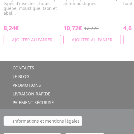
types d'insectes : tique,
anti-moustiques.
haute
guêpe, moustique, taon et
abei...
8,24€
10,72€
4,6
12,72€
AJOUTER AU PANIER
AJOUTER AU PANIER
A
CONTACTS
LE BLOG
PROMOTIONS
LIVRAISON RAPIDE
PAIEMENT SÉCURISÉ
Informations et mentions légales