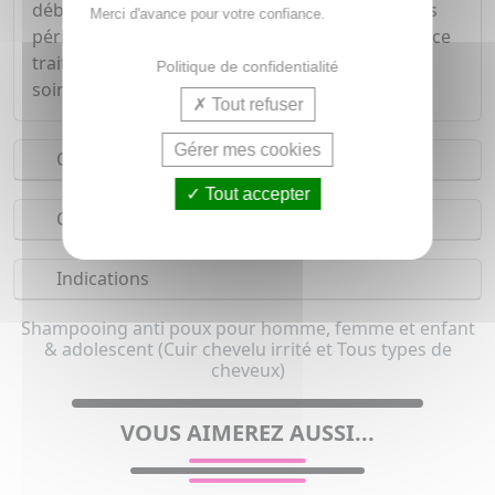
début d'infestation et en prévention pendant les
Merci d'avance pour votre confiance.
périodes à risque. 100% efficace et ultra rapide, ce
traitement traite le cuir chevelu tout en prenant
Politique de confidentialité
soin de vos cheveux en seulement 15minutes.
Tout refuser
Gérer mes cookies
Conseils d'utilisation
Tout accepter
Composition
Indications
Shampooing anti poux pour homme, femme et enfant
& adolescent (Cuir chevelu irrité et Tous types de
cheveux)
VOUS AIMEREZ AUSSI...