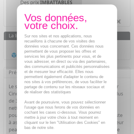
Des prix
IMBATTABLES
Paiement en ligne
SÉCURISÉ
Paiement en
4 fois sans frais
à partir de 30€
La livraison
Sur nos sites et nos applications, nous
recueillons à chacune de vos visites des
Livraison gratuite dès
55€
données vous concernant. Ces données nous
permettent de vous proposer les offres et
Acheminement Chronopost
en 24h*
services les plus pertinents pour vous, et de
vous adresser, en direct ou via des partenaires,
des communications et publicités personnalisées
Présentation
et de mesurer leur efficacité. Elles nous
permettent également d'adapter le contenu de
nos sites à vos préférences, de vous faciliter le
Le shampoing gel anti poux et lentes de Cinq sur
partage de contenu sur les réseaux sociaux et
de réaliser des statistiques
Cinq est destiné aux adultes et aux enfants de plus
de 36 mois. Sa formule à base d'huile de coco
Avant de poursuivre, vous pouvez sélectionner
nettoie délicatement la chevelure et élimine les
l'usage que nous ferons de vos données en
cochant les cases ci-dessous. Vous pourrez
poux et lentes du cuir chevelu. Son action consiste
mettre à jour votre choix à tout moment en
à asphyxier les poux et lentes et à déshydrater leur
cliquant sur le lien "Utilisation des Cookies" en
bas de notre site.
peau pour favoriser leur retrait. Il s'utilise lors de