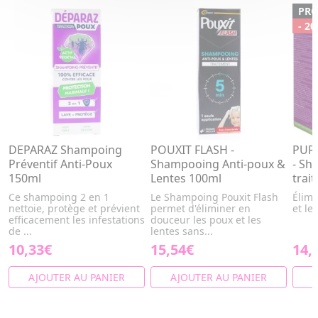
PR
- 20
DEPARAZ Shampoing
POUXIT FLASH -
PURE
Préventif Anti-Poux
Shampooing Anti-poux &
- Sh
150ml
Lentes 100ml
trai
Ce shampoing 2 en 1
Le Shampoing Pouxit Flash
Élimi
nettoie, protège et prévient
permet d'éliminer en
et les
efficacement les infestations
douceur les poux et les
de ...
lentes sans...
10,33€
15,54€
14,
AJOUTER AU PANIER
AJOUTER AU PANIER
A