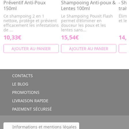
Préventif Anti-Poux
Shampooing Anti-poux &
- Sh
150ml
Lentes 100ml
trai
Ce shampoing 2 en 1
Le Shampoing Pouxit Flash
Élimi
nettoie, protège et prévient
permet d'éliminer en
et les
efficacement les infestations
douceur les poux et les
de ...
lentes sans...
10,33€
15,54€
14,
AJOUTER AU PANIER
AJOUTER AU PANIER
A
CONTACTS
LE BLOG
PROMOTIONS
LIVRAISON RAPIDE
PAIEMENT SÉCURISÉ
Informations et mentions légales