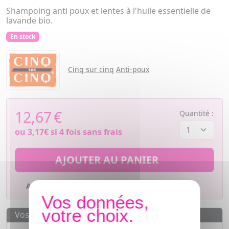
Shampoing anti poux et lentes à l'huile essentielle de
lavande bio.
En stock
Cinq sur cinq
Anti-poux
12,67
€
Quantité :
ou
3,17€
si 4 fois sans frais
AJOUTER AU PANIER
Ajouter à mes favoris
Vos avantages