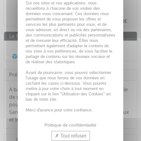
Des prix
IMBATTABLES
Sur nos sites et nos applications, nous
recueillons à chacune de vos visites des
Paiement en ligne
SÉCURISÉ
données vous concernant. Ces données nous
permettent de vous proposer les offres et
Paiement en
4 fois sans frais
à partir de 30€
services les plus pertinents pour vous, et de
vous adresser, en direct ou via des partenaires,
La livraison
des communications et publicités personnalisées
et de mesurer leur efficacité. Elles nous
Livraison gratuite dès
55€
permettent également d'adapter le contenu de
nos sites à vos préférences, de vous faciliter le
Acheminement Chronopost
en 24h*
partage de contenu sur les réseaux sociaux et
de réaliser des statistiques
Avant de poursuivre, vous pouvez sélectionner
Présentation
l'usage que nous ferons de vos données en
cochant les cases ci-dessous. Vous pourrez
A base d'huile essentielle de lavande bio et d'huile
mettre à jour votre choix à tout moment en
cliquant sur le lien "Utilisation des Cookies" en
de coco, le shampoing cinq sur cinq élimine les
bas de notre site.
poux et lente tout en préservant le cuir chevelu.
Merci d'avance pour votre confiance.
Sans insecticide, sans paraben il asphyxie les poux
et lentes sans resistance.
Politique de confidentialité
Tout refuser
Conseils d'utilisation