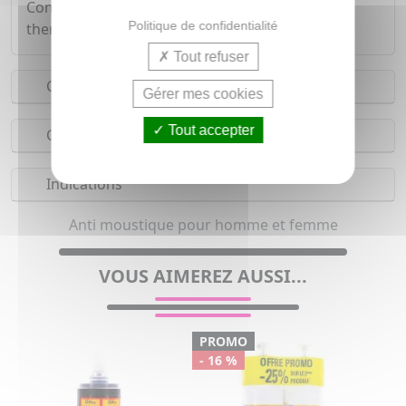
Conditionnement : 3 x 10 tablettes sous sachet
Politique de confidentialité
thermosoudé, étui carton.
Tout refuser
Conseils d'utilisation
Gérer mes cookies
Tout accepter
Composition
Indications
Anti moustique pour homme et femme
VOUS AIMEREZ AUSSI...
PROMO
- 16 %