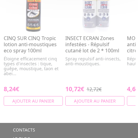
CINQ SUR CINQ Tropic
INSECT ECRAN Zones
MOUS
lotion anti-moustiques
infestées - Répulsif
anti
eco spray 100ml
cutané lot de 2 * 100ml
citr
Éloigne efficacement cinq
Spray repulsif anti-insects,
Répul
types d'insectes : tique,
anti-moustiques.
haute
guêpe, moustique, taon et
abei...
8,24€
10,72€
4,6
12,72€
AJOUTER AU PANIER
AJOUTER AU PANIER
A
CONTACTS