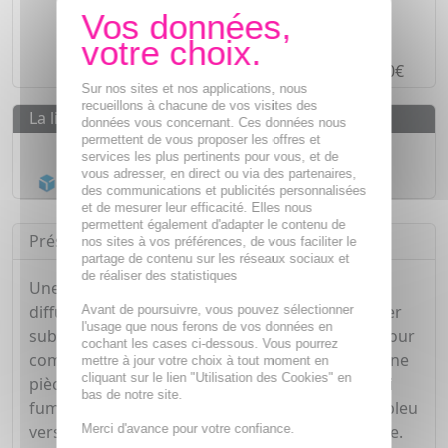
Des prix
IMBATTABLES
Paiement en ligne
SÉCURISÉ
Paiement en
4 fois sans frais
à partir de 30€
Sur nos sites et nos applications, nous
recueillons à chacune de vos visites des
La livraison
données vous concernant. Ces données nous
permettent de vous proposer les offres et
Livraison gratuite dès
55€
services les plus pertinents pour vous, et de
vous adresser, en direct ou via des partenaires,
Acheminement Chronopost
en 24h*
des communications et publicités personnalisées
et de mesurer leur efficacité. Elles nous
permettent également d'adapter le contenu de
Présentation
nos sites à vos préférences, de vous faciliter le
partage de contenu sur les réseaux sociaux et
de réaliser des statistiques
Une recharge de plaquettes à utiliser avec le
diffuseur Double usage Cinq/Cinq, pour protéger
Avant de poursuivre, vous pouvez sélectionner
l'usage que nous ferons de vos données en
subtilement votre intérieur des moustiques, le jour
cochant les cases ci-dessous. Vous pourrez
comme la nuit. Insecticide et répulsif. Protège une
mettre à jour votre choix à tout moment en
cliquant sur le lien "Utilisation des Cookies" en
pièce de 30 m3 durant 8 heures sans dégager ni
bas de notre site.
fumée, ni odeur. Le changement de couleur du bleu
Merci d'avance pour votre confiance.
vers le blanc signifie que la cartouche est usagée.