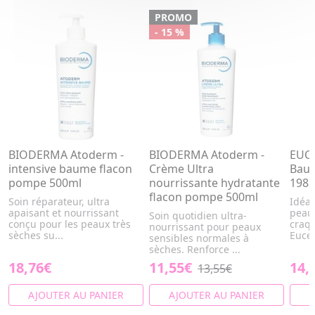
PROMO
- 15 %
BIODERMA Atoderm -
BIODERMA Atoderm -
EUCE
intensive baume flacon
Crème Ultra
Baum
pompe 500ml
nourrissante hydratante
198
flacon pompe 500ml
Soin réparateur, ultra
Idéal
apaisant et nourrissant
peaux
Soin quotidien ultra-
conçu pour les peaux très
craqu
nourrissant pour peaux
sèches su...
Eucer
sensibles normales à
sèches. Renforce ...
18,76€
11,55€
14,
13,55€
AJOUTER AU PANIER
AJOUTER AU PANIER
A