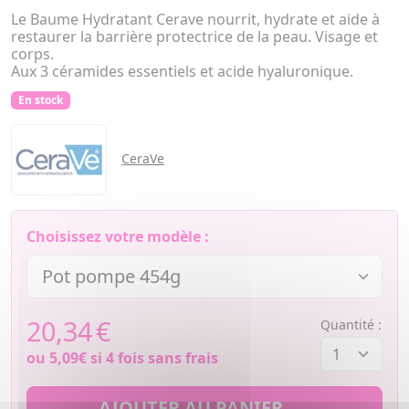
Le Baume Hydratant Cerave nourrit, hydrate et aide à
restaurer la barrière protectrice de la peau. Visage et
corps.
Aux 3 céramides essentiels et acide hyaluronique.
En stock
CeraVe
Choisissez votre modèle :
20,34
€
Quantité :
ou
5,09€
si 4 fois sans frais
AJOUTER AU PANIER