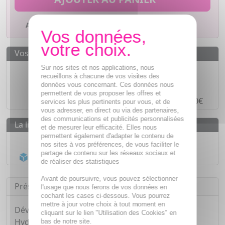
Ajouter à mes favoris
Vos avantages
Des prix
IMBATTABLES
Sur nos sites et nos applications, nous
recueillons à chacune de vos visites des
Paiement en ligne
SÉCURISÉ
données vous concernant. Ces données nous
permettent de vous proposer les offres et
Paiement en
4 fois sans frais
à partir de 30€
services les plus pertinents pour vous, et de
vous adresser, en direct ou via des partenaires,
des communications et publicités personnalisées
La livraison
et de mesurer leur efficacité. Elles nous
permettent également d'adapter le contenu de
Livraison gratuite dès
55€
nos sites à vos préférences, de vous faciliter le
partage de contenu sur les réseaux sociaux et
Acheminement Chronopost
en 24h*
de réaliser des statistiques
Avant de poursuivre, vous pouvez sélectionner
Présentation
l'usage que nous ferons de vos données en
cochant les cases ci-dessous. Vous pourrez
mettre à jour votre choix à tout moment en
Développé avec des dermatologues, le Baume
cliquant sur le lien "Utilisation des Cookies" en
Hydratant CeraVe aide à restaurer la barrière
bas de notre site.