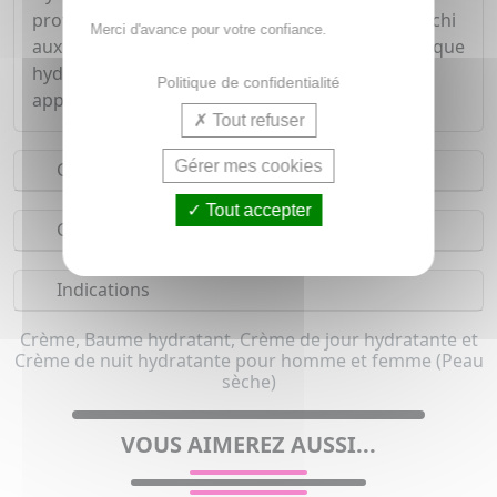
protectrice de la peau. Ce soin nourrissant, enrichi
Merci d'avance pour votre confiance.
aux 3 céramides essentiels et à l'acide hyaluronique
hydrate la peau en continue, dès la première
Politique de confidentialité
application.
Tout refuser
Gérer mes cookies
Conseils d'utilisation
Tout accepter
Composition
Indications
Crème, Baume hydratant, Crème de jour hydratante et
Crème de nuit hydratante pour homme et femme (Peau
sèche)
VOUS AIMEREZ AUSSI...