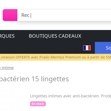
RQUES
BOUTIQUES CADEAUX
So
Livraison OFFERTE avec
Prado Mermoz Premium
ou à partir de 55
e intime
bactérien 15 lingettes
Lingettes intimes avec anti-bactérien. Pr
En stock