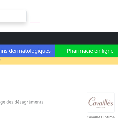
ins dermatologiques
Pharmacie en ligne
€
otège des désagréments
Cavaillès
Intime