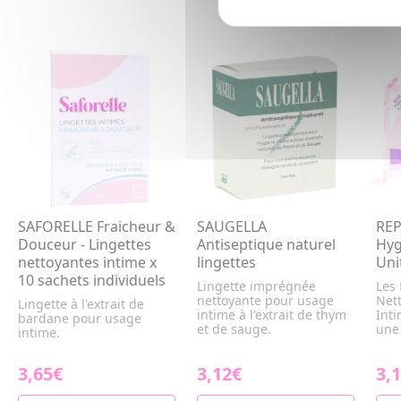
SAFORELLE Fraicheur &
SAUGELLA
REP
Douceur - Lingettes
Antiseptique naturel
Hyg
nettoyantes intime x
lingettes
Uni
10 sachets individuels
Lingette imprégnée
Les 
nettoyante pour usage
Net
Lingette à l'extrait de
intime à l'extrait de thym
Int
bardane pour usage
et de sauge.
une 
intime.
3,65€
3,12€
3,