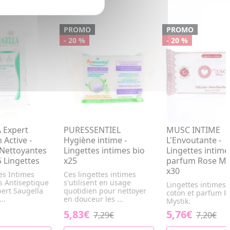
PROMO
PROMO
- 20 %
- 20 %
 Expert
PURESSENTIEL
MUSC INTIME
 Active -
Hygiène intime -
L'Envoutante -
 Nettoyantes
Lingettes intimes bio
Lingettes intime
5 Lingettes
x25
parfum Rose My
x30
es Intimes
Ces lingettes intimes
s Antiseptique
s'utilisent en usage
Lingettes intimes
pert Saugella
quotidien pour nettoyer
coton et parfum R
..
en douceur les ...
Mystik.
5,83€
5,76€
7,29€
7,20€