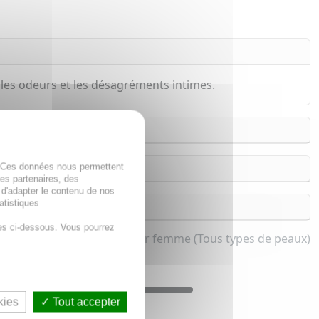
les odeurs et les désagréments intimes.
. Ces données nous permettent
des partenaires, des
 d'adapter le contenu de nos
atistiques
es ci-dessous. Vous pourrez
Lingette intime pour femme (Tous types de peaux)
kies
Tout accepter