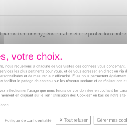
l permettent une hygiène durable et une protection contre 
ions, nous recueillons à chacune de vos visites des données vous concernant
services les plus pertinents pour vous, et de vous adresser, en direct ou via 
ersonnalisées et de mesurer leur efficacité. Elles nous permettent également
s faciliter le partage de contenu sur les réseaux sociaux et de réaliser des st
vez sélectionner l'usage que nous ferons de vos données en cochant les cas
t moment en cliquant sur le lien "Utilisation des Cookies" en bas de notre site.
iance.
Tout refuser
Gérer mes coo
Politique de confidentialité
VOUS AIMEREZ AUSSI...