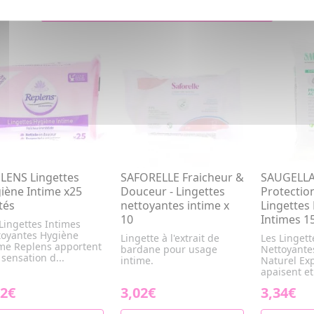
LENS Lingettes
SAFORELLE Fraicheur &
SAUGELLA
iène Intime x25
Douceur - Lingettes
Protection
tés
nettoyantes intime x
Lingettes
10
Intimes 1
Lingettes Intimes
toyantes Hygiène
Lingette à l'extrait de
Les Lingett
ime Replens apportent
bardane pour usage
Nettoyante
sensation d...
intime.
Naturel Ex
apaisent et.
12€
3,02€
3,34€