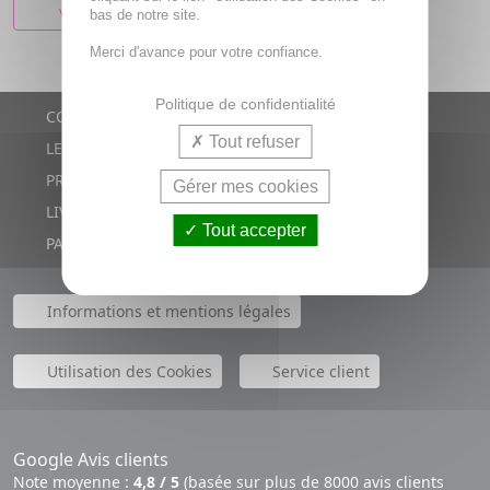
VOIR CET ARTICLE
bas de notre site.
Merci d'avance pour votre confiance.
Politique de confidentialité
CONTACTS
Tout refuser
LE BLOG
PROMOTIONS
Gérer mes cookies
LIVRAISON RAPIDE
Tout accepter
PAIEMENT SÉCURISÉ
Informations et mentions légales
Utilisation des Cookies
Service client
Google Avis clients
Note moyenne :
4,8 / 5
(basée sur plus de 8000 avis clients