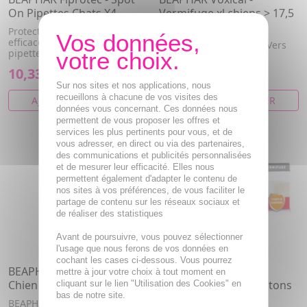
On Pipettes Chats X4
Vermifuge xl chiens > 17,5
kg
Protection antiparasitaire
efficace et rapide avec les
Vermifuge Vers Ronds, Vers
pipettes Fiprotec Spot On.
Plats
10,33€
16,17€
Sur nos sites et nos applications, nous
recueillons à chacune de vos visites des
AJOUTER AU PANIER
AJOUTER AU PANIER
données vous concernant. Ces données nous
permettent de vous proposer les offres et
services les plus pertinents pour vous, et de
vous adresser, en direct ou via des partenaires,
des communications et publicités personnalisées
et de mesurer leur efficacité. Elles nous
permettent également d'adapter le contenu de
nos sites à vos préférences, de vous faciliter le
partage de contenu sur les réseaux sociaux et
de réaliser des statistiques
Avant de poursuivre, vous pouvez sélectionner
l'usage que nous ferons de vos données en
cochant les cases ci-dessous. Vous pourrez
BEAPHAR Fiprotec - Spray
BEAPHAR Voxical -
mettre à jour votre choix à tout moment en
Chien & Chat 100ml
Vermifuge Chats Chatons
cliquant sur le lien "Utilisation des Cookies" en
bas de notre site.
x2 comprimés
BEAPHAR Spray Fiprotec