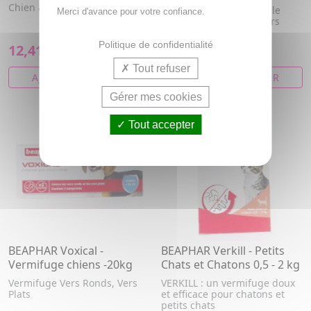
Chien &amp; Chat
BEAPHAR Voxical : Double
Merci d'avance pour votre confiance.
protection contre les vers
pour chats et chatons
Politique de confidentialité
12,41€
9,28€
Tout refuser
AJOUTER AU PANIER
AJOUTER AU PANIER
Gérer mes cookies
Tout accepter
BEAPHAR Voxical -
BEAPHAR Verkill - Petits
Vermifuge chiens -20kg
Chats et Chatons 0,5 - 2 kg
Vermifuge Vers Ronds, Vers
VERKILL : un vermifuge doux
Plats
et efficace pour chatons et
petits chats