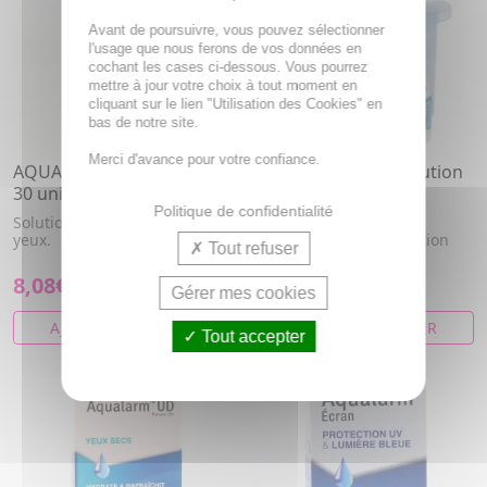
Avant de poursuivre, vous pouvez sélectionner
l'usage que nous ferons de vos données en
cochant les cases ci-dessous. Vous pourrez
mettre à jour votre choix à tout moment en
cliquant sur le lien "Utilisation des Cookies" en
bas de notre site.
Merci d'avance pour votre confiance.
AQUALARM - Intensive UD
AQUALARM U.P - Solution
30 unidoses de 0,5ml
ophtalmique 10ml
Politique de confidentialité
Solution lubrifiante pour les
Solution ophtalmique
yeux.
lubrifiante pour instillation
Tout refuser
oculaire.
8,08€
6,25€
Gérer mes cookies
AJOUTER AU PANIER
AJOUTER AU PANIER
Tout accepter