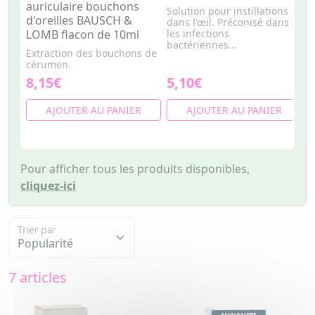
auriculaire bouchons
Solution pour instillations
I
d'oreilles BAUSCH &
dans l'œil. Préconisé dans
l
LOMB flacon de 10ml
les infections
g
bactériennes...
:.
Extraction des bouchons de
cérumen.
8,15€
5,10€
5
AJOUTER AU PANIER
AJOUTER AU PANIER
Pour afficher tous les produits disponibles,
cliquez-ici
Trier par
7 articles