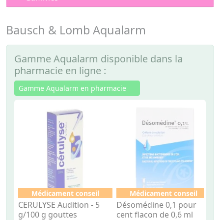
Bausch & Lomb Aqualarm
Gamme Aqualarm disponible dans la
pharmacie en ligne :
Gamme Aqualarm en pharmacie
Médicament conseil
Médicament conseil
CERULYSE Audition - 5
Désomédine 0,1 pour
D
g/100 g gouttes
cent flacon de 0,6 ml
s