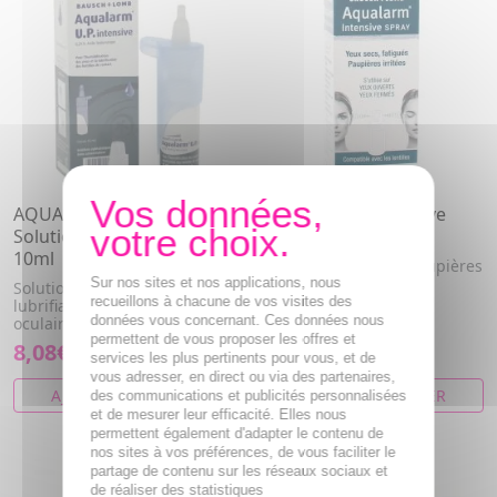
AQUALARM UP intensive -
AQUALARM - Intensive
Solution ophtalmique
Spray Flacon 10ml
10ml
Yeux secs, fatigués, paupières
irritées
Sur nos sites et nos applications, nous
Solution ophtalmique
recueillons à chacune de vos visites des
lubrifiante pour instillation
données vous concernant. Ces données nous
oculaire.
permettent de vous proposer les offres et
8,08€
11,73€
services les plus pertinents pour vous, et de
vous adresser, en direct ou via des partenaires,
AJOUTER AU PANIER
AJOUTER AU PANIER
des communications et publicités personnalisées
et de mesurer leur efficacité. Elles nous
permettent également d'adapter le contenu de
nos sites à vos préférences, de vous faciliter le
partage de contenu sur les réseaux sociaux et
de réaliser des statistiques