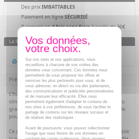
Des prix
IMBATTABLES
Paiement en ligne
SÉCURISÉ
Paiement en
4 fois sans frais
à partir de 30€
La livraison
Livraison gratuite dès
55€
Sur nos sites et nos applications, nous
Acheminement Chronopost
en 24h*
recueillons à chacune de vos visites des
données vous concernant. Ces données nous
permettent de vous proposer les offres et
Présentation
services les plus pertinents pour vous, et de
vous adresser, en direct ou via des partenaires,
des communications et publicités personnalisées
L'humidité, les conditions chaudes ou tout
et de mesurer leur efficacité. Elles nous
simplement la génétique peuvent créer une peau
permettent également d'adapter le contenu de
nos sites à vos préférences, de vous faciliter le
grasse et brillante, une préoccupation universelle
partage de contenu sur les réseaux sociaux et
pour les hommes.
de réaliser des statistiques
Avant de poursuivre, vous pouvez sélectionner
Ce gel hydratant matifiant et ultra-absorbant laisse
l'usage que nous ferons de vos données en
la peau propre et nette toute la journée grâce à 8H
cochant les cases ci-dessous. Vous pourrez