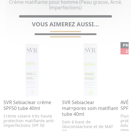
Crème matifiante pour homme (Peau grasse, Acné,
Imperfections)
VOUS AIMEREZ AUSSI...
PR
- 23
SVR Sebiaclear créme
SVR Sebiaclear
AVÈN
SPF50 tube 40ml
mat+pores soin matifiant
SPF 
tube 40ml
Crème solaire très haute
Fluid
protection matifiante anti-
prote
Soin à base de
imperfections SPF 50
Adult
Gluconolactone et de MAT
imper