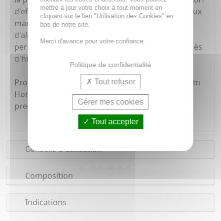
mettre à jour votre choix à tout moment en
d'efficacité. Il est enrichi en complexe de minéraux
cliquant sur le lien "Utilisation des Cookies" en
marins français pour réguler le sébum (extraits
bas de notre site.
d'algues marines antibactériennes + zinc) et en
Merci d'avance pour votre confiance.
perlite minérale absorbante pour contrôler l'excès
d'humidité et de sueur.
Politique de confidentialité
Profitez de la qualité et de l'expertise de Biotherm
Tout refuser
Homme, la marque N°1 mondial des soins
Gérer mes cookies
premium pour hommes.
Tout accepter
Conseils d'utilisation
Composition
Indications