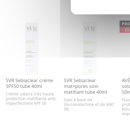
PR
- 23
SVR Sebiaclear créme
SVR Sebiaclear
AVÈ
SPF50 tube 40ml
mat+pores soin
sol
matifiant tube 40ml
50m
Crème solaire très haute
protection matifiante anti-
Soin à base de
Flui
imperfections SPF 50
Gluconolactone et de MAT
prot
SR.
Adul
impe