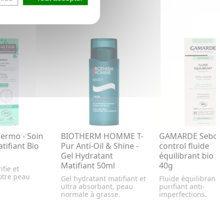
ermo - Soin
BIOTHERM HOMME T-
GAMARDE Sebo
tifiant Bio
Pur Anti-Oil & Shine -
control fluide
Gel Hydratant
équilibrant bio 
Matifiant 50ml
40g
ifie et
otre peau
Gel hydratant matifiant et
Fluide équilibrant
ultra absorbant, peau
purifiant anti-
normale à grasse.
imperfections.