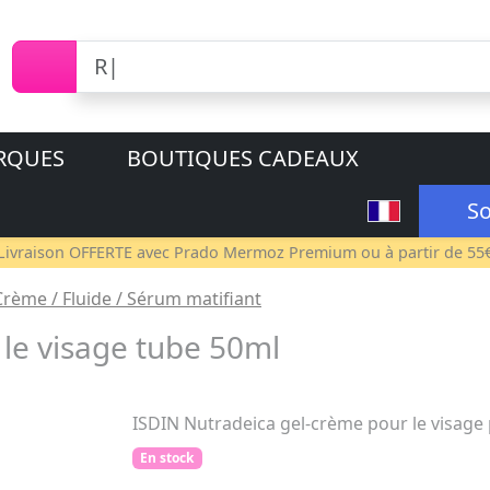
RQUES
BOUTIQUES CADEAUX
So
Livraison OFFERTE avec
Prado Mermoz Premium
ou à partir de 55
Crème / Fluide / Sérum matifiant
le visage tube 50ml
ISDIN Nutradeica gel-crème pour le visage
En stock