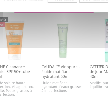
VOUS AIMEREZ AUSSI...
OMO
 %
NE Cleanance
CAUDALIE Vinopure -
CATTIER D
aire SPF 50+ tube
Fluide matifiant
de Jour Ma
l
hydratant 60ml
40ml
de solaire haute
Fluide matifiant
Matifie, pur
ection. Visage et cou.
hydratant. Peaux grasses
équilibre v
te. Peaux grasses à
à imperfections
rfection.