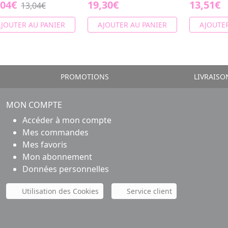
,04€
19,30€
13,51€
13,04€
JOUTER AU PANIER
AJOUTER AU PANIER
AJOUTER
PROMOTIONS
LIVRAISO
MON COMPTE
Accéder à mon compte
Mes commandes
Mes favoris
Mon abonnement
Données personnelles
Utilisation des Cookies
Service client