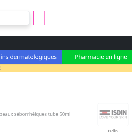
ins dermatologiques
Pharmacie en ligne
€
 peaux séborrhéiques tube 50ml
Isdin