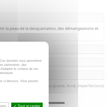
enir la peau de la desquamation, des démangeaisons et
. Ces données nous permettent
des partenaires, des
 d'adapter le contenu de nos
atistiques
es ci-dessous. Vous pourrez
pour homme et femme (Peau grasse, Acné, Imperfections)
kies
Tout accepter