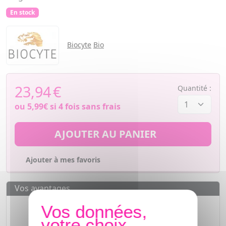
En stock
Biocyte
Bio
23,94
€
Quantité :
ou
5,99€
si 4 fois sans frais
AJOUTER AU PANIER
Ajouter à mes favoris
Vos avantages
Des prix
IMBATTABLES
Paiement en ligne
SÉCURISÉ