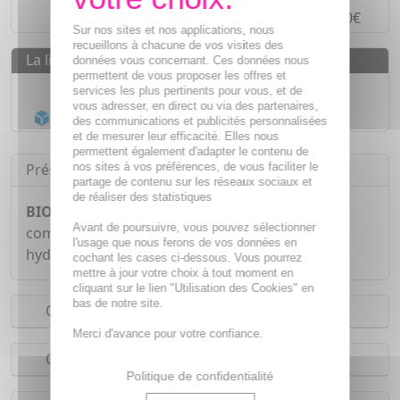
Paiement en
4 fois sans frais
à partir de 30€
Sur nos sites et nos applications, nous
recueillons à chacune de vos visites des
La livraison
données vous concernant. Ces données nous
permettent de vous proposer les offres et
Livraison gratuite dès
55€
services les plus pertinents pour vous, et de
vous adresser, en direct ou via des partenaires,
Acheminement Chronopost
en 24h*
des communications et publicités personnalisées
et de mesurer leur efficacité. Elles nous
permettent également d'adapter le contenu de
nos sites à vos préférences, de vous faciliter le
Présentation
partage de contenu sur les réseaux sociaux et
de réaliser des statistiques
BIOCYTE Tenseur forte 40 gélules
est un
Avant de poursuivre, vous pouvez sélectionner
complément alimentaire qui contient de la L-
l'usage que nous ferons de vos données en
hydroxyproline qui est un acide aminé
cochant les cases ci-dessous. Vous pourrez
mettre à jour votre choix à tout moment en
cliquant sur le lien "Utilisation des Cookies" en
bas de notre site.
Conseils d'utilisation
Merci d'avance pour votre confiance.
Composition
Politique de confidentialité