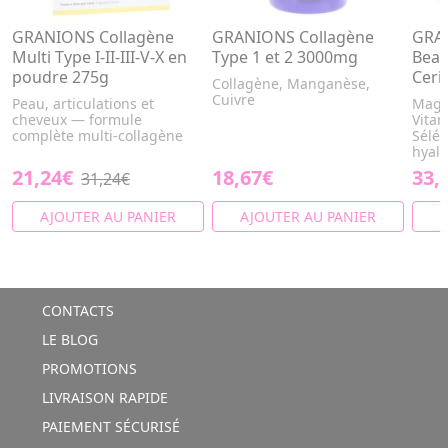
GRANIONS Collagène
GRANIONS Collagène
GRAN
Multi Type I-II-III-V-X en
Type 1 et 2 3000mg
Beau
poudre 275g
Ceri
Collagène, Manganèse,
Cuivre
Peau, articulations et
Magn
cheveux — formule
Vitam
complète multi-collagène
Sélén
hyalu
21,24€
18,67€
33,
31,24€
AJOUTER AU PANIER
AJOUTER AU PANIER
A
CONTACTS
LE BLOG
PROMOTIONS
LIVRAISON RAPIDE
PAIEMENT SÉCURISÉ