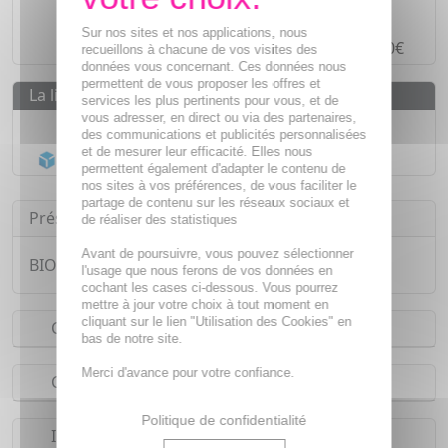
Paiement en ligne
SÉCURISÉ
Sur nos sites et nos applications, nous
Paiement en
4 fois sans frais
à partir de 30€
recueillons à chacune de vos visites des
données vous concernant. Ces données nous
permettent de vous proposer les offres et
La livraison
services les plus pertinents pour vous, et de
vous adresser, en direct ou via des partenaires,
Livraison gratuite dès
55€
des communications et publicités personnalisées
et de mesurer leur efficacité. Elles nous
Acheminement Chronopost
en 24h*
permettent également d'adapter le contenu de
nos sites à vos préférences, de vous faciliter le
partage de contenu sur les réseaux sociaux et
Présentation
de réaliser des statistiques
Avant de poursuivre, vous pouvez sélectionner
BIOCYTE peau radieuse 60 gélules
l'usage que nous ferons de vos données en
cochant les cases ci-dessous. Vous pourrez
mettre à jour votre choix à tout moment en
cliquant sur le lien "Utilisation des Cookies" en
Conseils d'utilisation
bas de notre site.
Merci d'avance pour votre confiance.
Composition
Politique de confidentialité
Indications