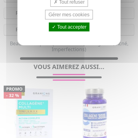
Tout refuser
Réserves
Gérer mes cookies
Tout accepter
Précautions
Beauté de la peau pour femme (Peau grasse, Acné,
Imperfections)
VOUS AIMEREZ AUSSI...
PROMO
- 32 %