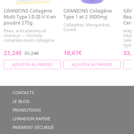
GRANIONS Collagène
GRANIONS Collagène
GRAN
Multi Type I-II-III-V-X en
Type 1 et 2 3000mg
Beau
poudre 275g
Ceri
Collagène, Manganèse,
Cuivre
Peau, articulations et
Magn
cheveux — formule
Vitam
complète multi-collagène
Sélén
hyalu
21,24€
18,67€
33,
31,24€
AJOUTER AU PANIER
AJOUTER AU PANIER
A
CONTACTS
LE BLOG
PROMOTIONS
LIVRAISON RAPIDE
PAIEMENT SÉCURISÉ