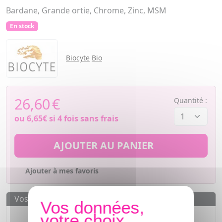
Bardane, Grande ortie, Chrome, Zinc, MSM
En stock
Biocyte
Bio
26,60
€
Quantité :
ou
6,65€
si 4 fois sans frais
AJOUTER AU PANIER
Ajouter à mes favoris
Vos avantages
Des prix
IMBATTABLES