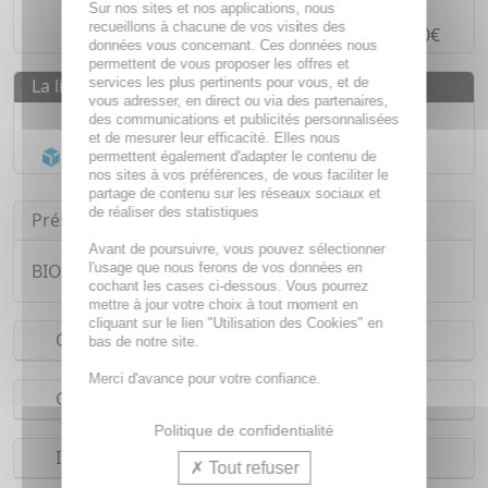
Paiement en ligne
SÉCURISÉ
Sur nos sites et nos applications, nous
recueillons à chacune de vos visites des
Paiement en
4 fois sans frais
à partir de 30€
données vous concernant. Ces données nous
permettent de vous proposer les offres et
services les plus pertinents pour vous, et de
La livraison
vous adresser, en direct ou via des partenaires,
Livraison gratuite dès
55€
des communications et publicités personnalisées
et de mesurer leur efficacité. Elles nous
Acheminement Chronopost
en 24h*
permettent également d'adapter le contenu de
nos sites à vos préférences, de vous faciliter le
partage de contenu sur les réseaux sociaux et
de réaliser des statistiques
Présentation
Avant de poursuivre, vous pouvez sélectionner
l'usage que nous ferons de vos données en
BIOCYTE Activ'in pulp x30
cochant les cases ci-dessous. Vous pourrez
mettre à jour votre choix à tout moment en
cliquant sur le lien "Utilisation des Cookies" en
Conseils d'utilisation
bas de notre site.
Merci d'avance pour votre confiance.
Composition
Politique de confidentialité
Indications
Tout refuser