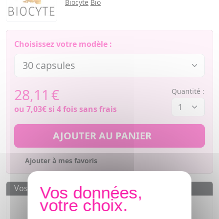
Biocyte
Bio
Choisissez votre modèle :
28,11
€
Quantité :
ou
7,03€
si 4 fois sans frais
AJOUTER AU PANIER
Ajouter à mes favoris
Vos avantages
Des prix
IMBATTABLES