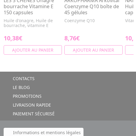
LES 3 CHÊNES Onagre
ARKOPHARMA Arkovital
NAT 
bourrache Vitamine E
Coenzyme Q10 boîte de
Huil
150 capsules
45 gélules
caps
Huile d'onagre, Huile de
Coenzyme Q10
Vitam
bourrache, vitamine E
10,38€
8,76€
10,
AJOUTER AU PANIER
AJOUTER AU PANIER
A
CONTACTS
LE BLOG
PROMOTIONS
LIVRAISON RAPIDE
PAIEMENT SÉCURISÉ
Informations et mentions légales