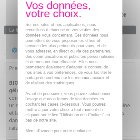
Paiement en ligne
SÉCURISÉ
Paiement en
4 fois sans frais
à partir de 30€
Sur nos sites et nos applications, nous
La livraison
recueillons à chacune de vos visites des
données vous concernant. Ces données nous
Livraison gratuite dès
55€
permettent de vous proposer les offres et
services les plus pertinents pour vous, et de
Acheminement Chronopost
en 24h*
vous adresser, en direct ou via des partenaires,
des communications et publicités personnalisées
et de mesurer leur efficacité. Elles nous
permettent également d'adapter le contenu de
Présentation
nos sites à vos préférences, de vous faciliter le
partage de contenu sur les réseaux sociaux et
BIOCYTE Le CelluliSlim - Peau d'Orange x60
de réaliser des statistiques
gélules
est un complément alimentaire qui
Avant de poursuivre, vous pouvez sélectionner
contribue au bon fonctionnement du système
l'usage que nous ferons de vos données en
cochant les cases ci-dessous. Vous pourrez
urinaire grâce à la présence de Pissenlit. La Caféine
mettre à jour votre choix à tout moment en
et la Vigne Rouge contribuent à la perte de poids
cliquant sur le lien "Utilisation des Cookies" en
dans le cadre d'un régime adapté. Le Pépin de
bas de notre site.
raisin possède une activité anti-oxydante.
Merci d'avance pour votre confiance.