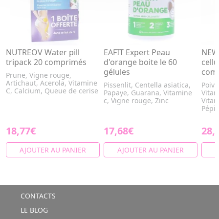
NUTREOV Water pill
EAFIT Expert Peau
NEW 
tripack 20 comprimés
d'orange boite le 60
cellu
gélules
com
Prune, Vigne rouge,
Artichaut, Acerola, Vitamine
Pissenlit, Centella asiatica,
Poivr
C, Calcium, Queue de cerise
Papaye, Guarana, Vitamine
Vitam
c, Vigne rouge, Zinc
Vitam
Pépin
18,77€
17,68€
28,
AJOUTER AU PANIER
AJOUTER AU PANIER
A
CONTACTS
LE BLOG