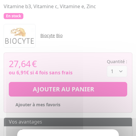
Vitamine b3, Vitamine c, Vitamine e, Zinc
En stock
Biocyte
Bio
27,64
€
Quantité :
ou
6,91€
si 4 fois sans frais
AJOUTER AU PANIER
Ajouter à mes favoris
Vos avantages
Des prix
IMBATTABLES