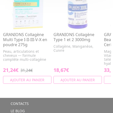
GRANIONS Collagène
GRANIONS Collagène
GRAN
Multi Type I-II-III-V-X en
Type 1 et 2 3000mg
Beau
poudre 275g
Ceri
Collagène, Manganèse,
Cuivre
Peau, articulations et
Magn
cheveux — formule
Vitam
complète multi-collagène
Sélén
hyalu
21,24€
18,67€
33,
31,24€
AJOUTER AU PANIER
AJOUTER AU PANIER
A
CONTACTS
LE BLOG