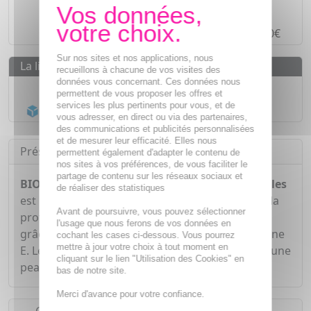
Paiement en ligne
SÉCURISÉ
Paiement en
4 fois sans frais
à partir de 30€
Sur nos sites et nos applications, nous
La livraison
recueillons à chacune de vos visites des
données vous concernant. Ces données nous
Livraison gratuite dès
55€
permettent de vous proposer les offres et
services les plus pertinents pour vous, et de
Acheminement Chronopost
en 24h*
vous adresser, en direct ou via des partenaires,
des communications et publicités personnalisées
et de mesurer leur efficacité. Elles nous
Présentation
permettent également d'adapter le contenu de
nos sites à vos préférences, de vous faciliter le
partage de contenu sur les réseaux sociaux et
BIOCYTE Glow Rose Eclat & Radiance x60 gélules
de réaliser des statistiques
est un complément alimentaire qui contribue à la
Avant de poursuivre, vous pouvez sélectionner
protection des cellules contre le stress oxydatif
l'usage que nous ferons de vos données en
grâce à la présence de la vitamine C et de vitamine
cochant les cases ci-dessous. Vous pourrez
mettre à jour votre choix à tout moment en
E. Le Zinc et la vitamine B3 aident au maintien d'une
cliquant sur le lien "Utilisation des Cookies" en
peau normale.
bas de notre site.
Merci d'avance pour votre confiance.